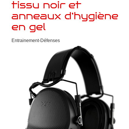
tissu noir et
anneaux d’hygiène
en gel
Entrainement-Défenses