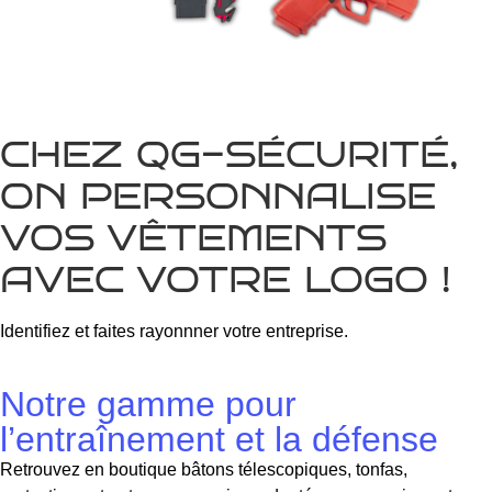
C
H
E
Z
Q
G
-
S
É
C
U
R
I
T
É
,
O
N
P
E
R
S
O
N
N
A
L
I
S
E
V
O
S
V
Ê
T
E
M
E
N
T
S
A
V
E
C
V
O
T
R
E
L
O
G
O
!
Identifiez et faites rayonnner votre entreprise.
Notre gamme pour
l’entraînement et la défense
Retrouvez en boutique bâtons télescopiques, tonfas,