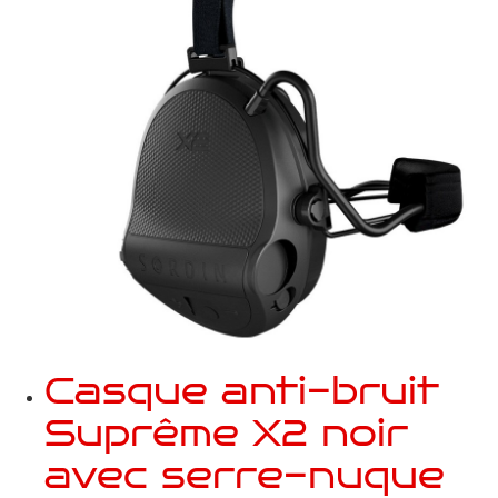
Casque anti-bruit
Suprême X2 noir
avec serre-nuque