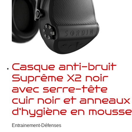
Casque anti-bruit
Suprême X2 noir
avec serre-tête
cuir noir et anneaux
d’hygiène en mousse
Entrainement-Défenses