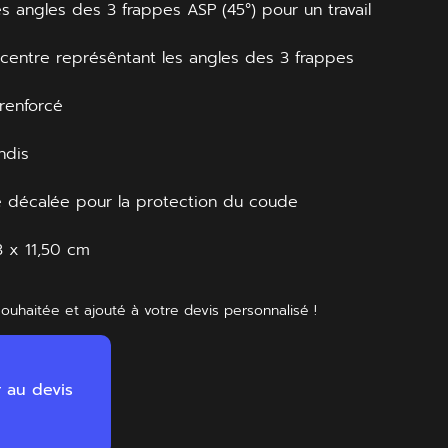
es angles des 3 frappes ASP (45°) pour un travail
 centre représêntant les angles des 3 frappes
 renforcé
e
ndis
 décalée pour la protection du coude
3 x 11,50 cm
souhaitée et ajouté à votre devis personnalisé !
r au devis