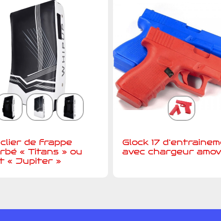
clier de frappe
Glock 17 d’entraine
rbé « Titans » ou
avec chargeur amov
t « Jupiter »