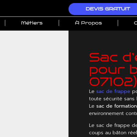
DEVIS GRATUIT
Métiers
À Propos
C
Sac d
pour 
07102
Le
sac de frappe
po
toute sécurité sans 
Le
sac de formatio
environnement cont
Le sac de frappe de
coups au bâton réel 