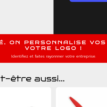
É
,
O
N
P
E
R
S
O
N
N
A
L
I
S
E
V
O
S
V
O
T
R
E
L
O
G
O
!
Identifiez et faites rayonnner votre entreprise.
t-être aussi…