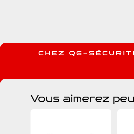
C
H
E
Z
Q
G
-
S
É
C
U
R
I
T
Vous aimerez peu