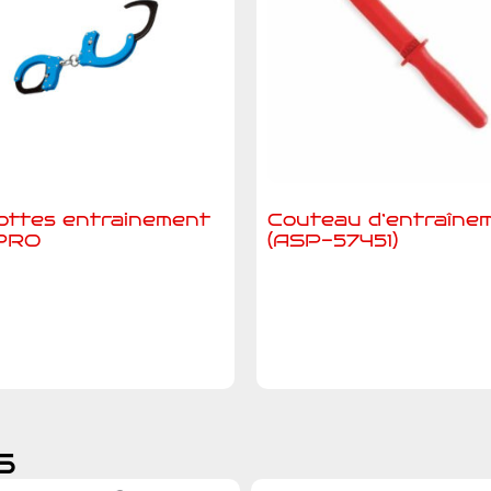
ttes entrainement
Couteau d’entraîne
PRO
(ASP-57451)
jouter au devis
Ajouter au devis
s