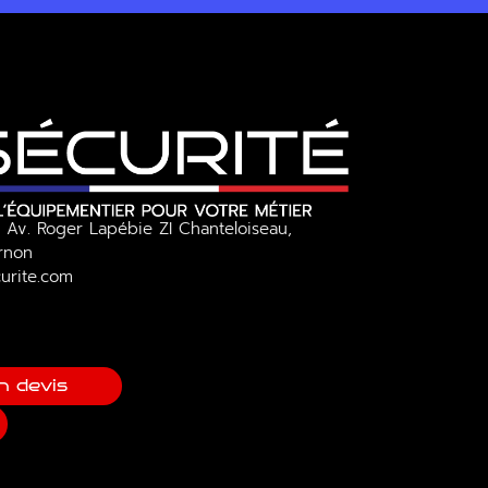
 Av. Roger Lapébie ZI Chanteloiseau,
Ornon
urite.com
n devis