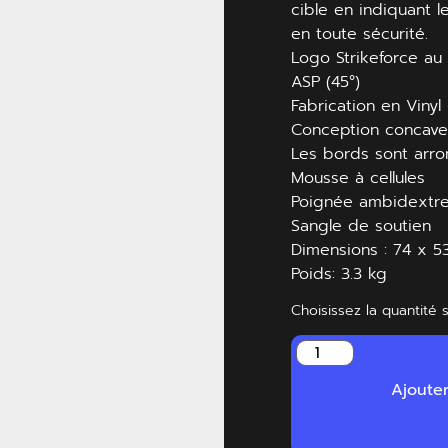
cible en indiquant l
en toute sécurité.
Logo Strikeforce au
ASP (45°)
Fabrication en Vinyl
Conception concav
Les bords sont arro
Mousse à cellules
Poignée ambidextre
Sangle de soutien
Dimensions : 74 x 5
Poids: 3.3 kg
Choisissez la quantité 
Ajoute