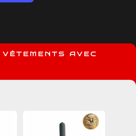
V
Ê
T
E
M
E
N
T
S
A
V
E
C