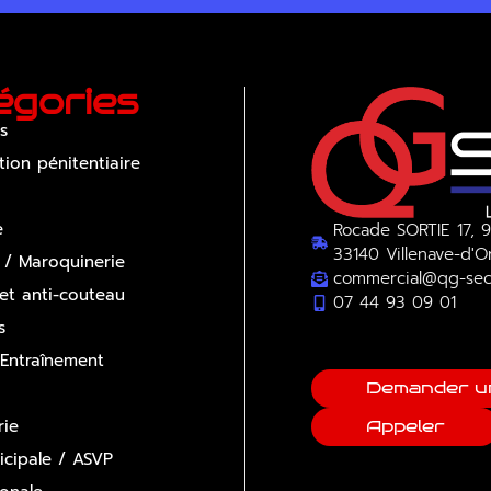
égories
s
tion pénitentiaire
e
Rocade SORTIE 17, 9
33140 Villenave-d'
 / Maroquinerie
commercial@qg-sec
 et anti-couteau
07 44 93 09 01
s
 Entraînement
Demander u
ie
Appeler
icipale / ASVP