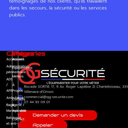
témoignages de nos clients, qu’ils travaillent
dans les secours, la sécurité ou les services
publics.
Catégories
Pages
Accessoires
Accueil
Administration
Équipements
pénitentiaire
Métiers
ADS
/
À
Rocade SORTIE 17, 9 Av. Roger Lapébie ZI Chanteloiseau, 33
APR
Propos
Villenave-d'Ornon
commercial@qg-securite.com
Ambulance
Conseils
07 44 93 09 01
Bagagerie /
&
Maroquinerie
Actualité
Demander un devis
Balistique
Contact
et anti-
Appeler