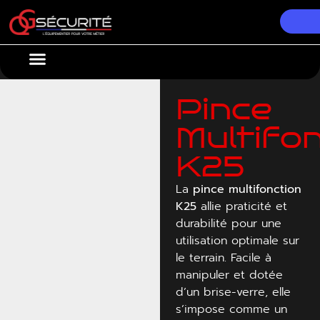
Nos Équipements
Conseils & Actualités
Pince
Multifo
K25
La
pince multifonction
K25
allie praticité et
durabilité pour une
utilisation optimale sur
le terrain. Facile à
manipuler et dotée
d’un brise-verre, elle
s’impose comme un