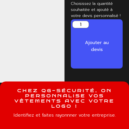
Choisissez la quantité
souhaitée et ajouté à
votre devis personnalisé !
Ajouter au
devis
C
H
E
Z
Q
G
-
S
É
C
U
R
I
T
É
,
O
N
P
E
R
S
O
N
N
A
L
I
S
E
V
O
S
V
Ê
T
E
M
E
N
T
S
A
V
E
C
V
O
T
R
E
L
O
G
O
!
Identifiez et faites rayonnner votre entreprise.