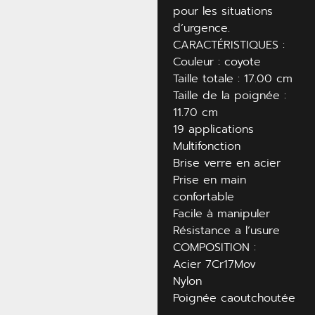
pour les situations
d’urgence.
CARACTÉRISTIQUES :
Couleur : coyote
Taille totale : 17.00 cm
Taille de la poignée :
11.70 cm
19 applications
Multifonction
Brise verre en acier
Prise en main
confortable
Facile à manipuler
Résistance a l’usure
COMPOSITION :
Acier 7Cr17Mov
Nylon
Poignée caoutchoutée