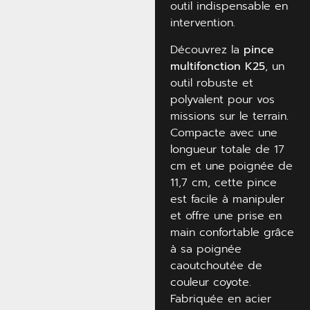
outil indispensable en
intervention.
Découvrez la
pince
multifonction
K25
, un
outil robuste et
polyvalent pour vos
missions sur le terrain.
Compacte avec une
longueur totale de 17
cm et une poignée de
11,7 cm, cette pince
est facile à manipuler
et offre une prise en
main confortable grâce
à sa poignée
caoutchoutée de
couleur coyote.
Fabriquée en acier