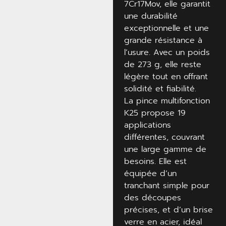
7Cr17Mov, elle garantit
une durabilité
exceptionnelle et une
grande résistance à
l’usure. Avec un poids
de 273 g, elle reste
légère tout en offrant
solidité et fiabilité.
La pince multifonction
K25 propose 19
applications
différentes, couvrant
une large gamme de
besoins. Elle est
équipée d’un
tranchant simple pour
des découpes
précises, et d’un brise
verre en acier, idéal