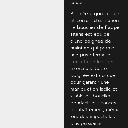
coups.
Poignée ergonomique
et confort d’utilisation
Le
bouclier de frappe
Titans
est équipé
d’une
poignée de
maintien
qui permet
une prise ferme et
confortable lors des
exercices. Cette
poignée est conçue
pour garantir une
manipulation facile et
stable du bouclier
pendant les séances
d’entraînement, même
lors des impacts les
plus puissants.