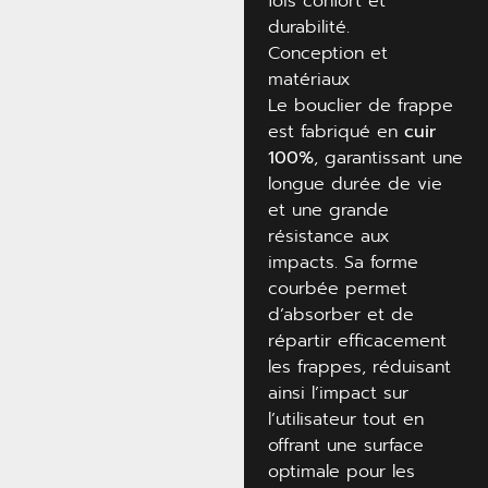
fois confort et
durabilité.
Conception et
matériaux
Le bouclier de frappe
est fabriqué en
cuir
100%
, garantissant une
longue durée de vie
et une grande
résistance aux
impacts. Sa forme
courbée permet
d’absorber et de
répartir efficacement
les frappes, réduisant
ainsi l’impact sur
l’utilisateur tout en
offrant une surface
optimale pour les