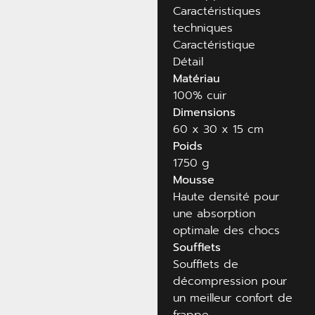
Caractéristiques
techniques
Caractéristique
Détail
Matériau
100% cuir
Dimensions
60 x 30 x 15 cm
Poids
1750 g
Mousse
Haute densité pour
une absorption
optimale des chocs
Soufflets
Soufflets de
décompression pour
un meilleur confort de
frappe