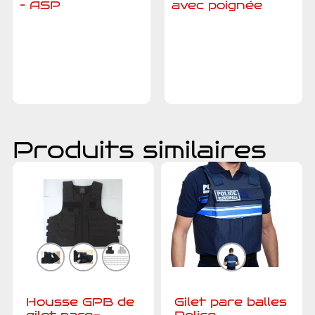
– ASP
avec poignée
Ajouter au
Ajouter au
devis
devis
Produits similaires
Housse GPB de
Gilet pare balles