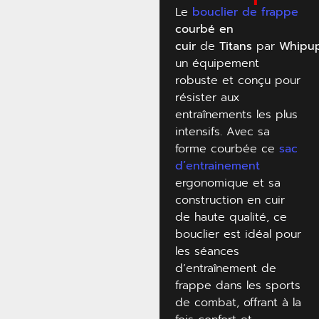
Le
bouclier de frappe
courbé en
cuir
de
Titans
par
Whipu
un équipement
robuste et conçu pour
résister aux
entraînements les plus
intensifs. Avec sa
forme courbée ce
sac
d’entrainement
ergonomique et sa
construction en cuir
de haute qualité, ce
bouclier est idéal pour
les séances
d’entraînement de
frappe dans les sports
de combat, offrant à la