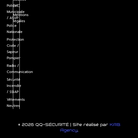
Police
(UE)
Municipale
Mentions
/ ASVP
légales
Police
Nationale
Protection
Civile /
Sapeur
Pompier
Radio /
Communication
Sécurité
Incendie
/ SSIAP
Vêtements
Neutres
© 2026 QQ-SÉCURITÉ | Site réalisé par
KAB
Agency
.