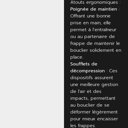
Atouts ergonomiques :
Poignée de maintien
:
Offrant une bonne
prise en main, elle
permet à l’entraîneur
ou au partenaire de
frappe de maintenir le
bouclier solidement en
place.
Soufflets de
décompression
: Ces
dispositifs assurent
une meilleure gestion
de l’air et des
impacts, permettant
au bouclier de se
déformer légèrement
pour mieux encaisser
les frappes.