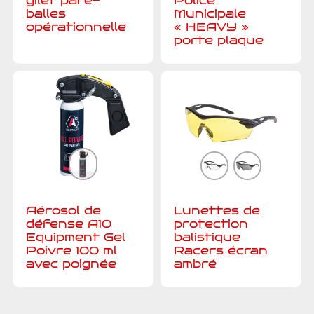
gilet pare-
Police
balles
Municipale
opérationnelle
« HEAVY »
porte plaque
Aérosol de
Lunettes de
défense A10
protection
Equipment Gel
balistique
Poivre 100 ml
Racers écran
avec poignée
ambré