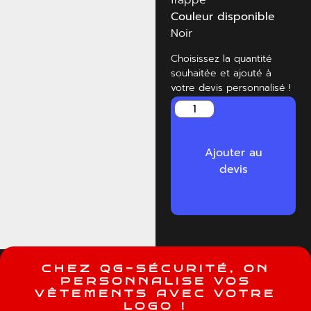
Couleur disponible
Noir
Choisissez la quantité
souhaitée et ajouté à
votre devis personnalisé !
Ajouter au
devis
C
H
E
Z
Q
G
-
S
É
C
U
R
I
T
É
,
O
N
P
E
R
S
O
N
N
A
L
I
S
E
V
O
S
V
Ê
T
E
M
E
N
T
S
A
V
E
C
V
O
T
R
E
L
O
G
O
!