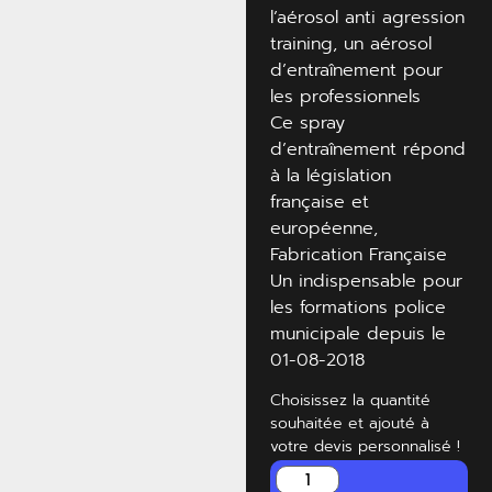
l’aérosol anti agression
training, un aérosol
d’entraînement pour
les professionnels
Ce spray
d’entraînement répond
à la législation
française et
européenne,
Fabrication Française
Un indispensable pour
les formations police
municipale depuis le
01-08-2018
Choisissez la quantité
souhaitée et ajouté à
votre devis personnalisé !