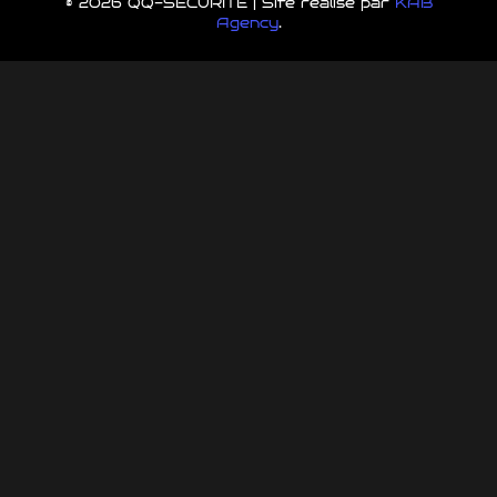
© 2026 QQ-SÉCURITÉ | Site réalisé par
KAB
Agency
.