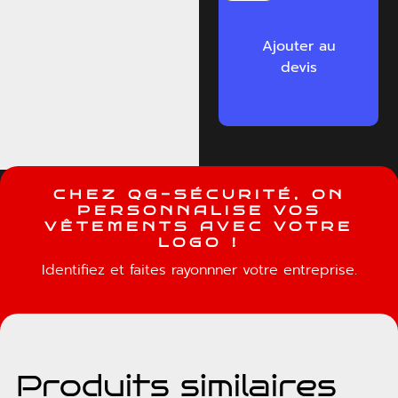
Ajouter au
devis
C
H
E
Z
Q
G
-
S
É
C
U
R
I
T
É
,
O
N
P
E
R
S
O
N
N
A
L
I
S
E
V
O
S
V
Ê
T
E
M
E
N
T
S
A
V
E
C
V
O
T
R
E
L
O
G
O
!
Identifiez et faites rayonnner votre entreprise.
Produits similaires