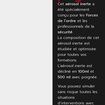
Cet
aérosol inerte
a
été spécialement
conçu pour les
Forces
de l’ordre
et les
professionnels de la
sécurité
.
La composition de cet
aérosol inerte est
étudiée et optimisée
pour toutes vos
formations.
L’aérosol inerte est
décliné en
100ml
et
500 ml
avec poignée.
Vous pouvez simuler
sans risque toutes les
situations
d’interventions avec