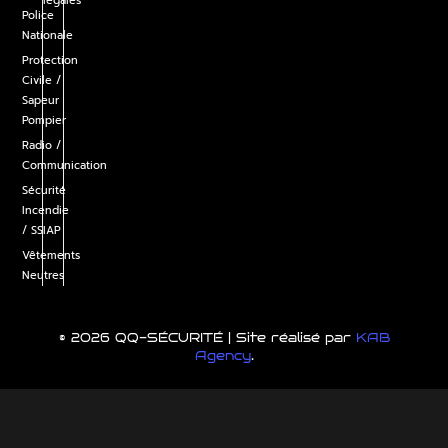
légales
Police
Nationale
Protection
Civile /
Sapeur
Pompier
Radio /
Communication
Sécurité
Incendie
/ SSIAP
Vêtements
Neutres
© 2026 QQ-SÉCURITÉ | Site réalisé par
KAB
Agency
.