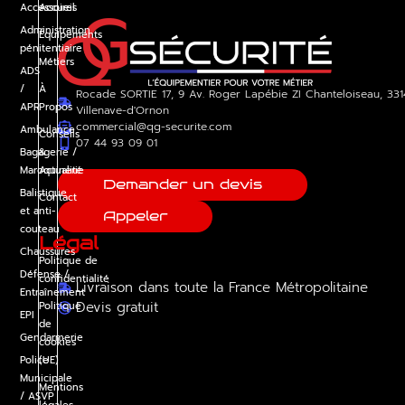
Accessoires
Accueil
Administration
Équipements
pénitentiaire
Métiers
ADS
/
À
Rocade SORTIE 17, 9 Av. Roger Lapébie ZI Chanteloiseau, 33
APR
Propos
Villenave-d'Ornon
commercial@qg-securite.com
Ambulance
Conseils
07 44 93 09 01
Bagagerie /
&
Maroquinerie
Actualité
Demander un devis
Balistique
Contact
et anti-
Appeler
couteau
Légal
Chaussures
Politique de
Défense /
confidentialité
Livraison dans toute la France Métropolitaine
Entraînement
Devis gratuit
Politique
EPI
de
Gendarmerie
cookies
Police
(UE)
Municipale
Mentions
/ ASVP