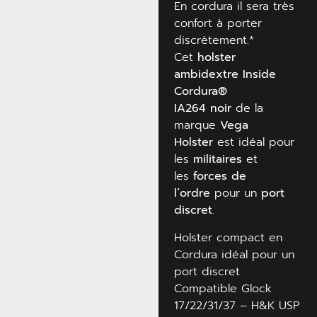
En cordura il sera très
confort à porter
discrètement.*
Cet
holster
ambidextre Inside
Cordura®
IA264
noir
de la
marque
Vega
Holster
est idéal pour
les
militaires
et
les
forces de
l’ordre
pour un
port
discret
.
Holster compact en
Cordura idéal pour un
port discret
Compatible Glock
17/22/31/37 – H&K USP