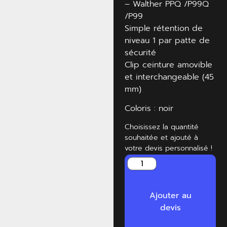
– Walther PPQ /P99Q
/P99
Simple rétention de
niveau 1 par patte de
sécurité
Clip ceinture amovible
et interchangeable (45
mm)
Coloris : noir
Choisissez la quantité
souhaitée et ajouté à
votre devis personnalisé !
Ajouter au
devis