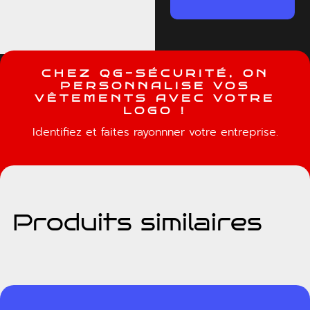
C
H
E
Z
Q
G
-
S
É
C
U
R
I
T
É
,
O
N
P
E
R
S
O
N
N
A
L
I
S
E
V
O
S
V
Ê
T
E
M
E
N
T
S
A
V
E
C
V
O
T
R
E
L
O
G
O
!
Identifiez et faites rayonnner votre entreprise.
Produits similaires