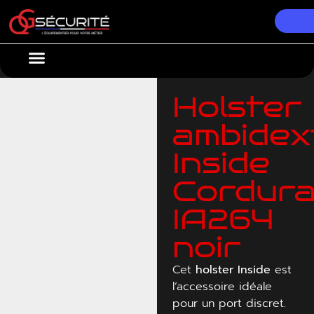
Nos Équipements
Conseils & Actualités
Holster
ambidex
Inside
Cordur
IA264
noir
Cet
holster
Inside
est
l’accessoire idéale
pour un port discret.