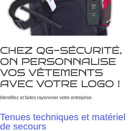
C
H
E
Z
Q
G
-
S
É
C
U
R
I
T
É
,
O
N
P
E
R
S
O
N
N
A
L
I
S
E
V
O
S
V
Ê
T
E
M
E
N
T
S
A
V
E
C
V
O
T
R
E
L
O
G
O
!
Identifiez et faites rayonnner votre entreprise.
Tenues techniques et matériel
de secours