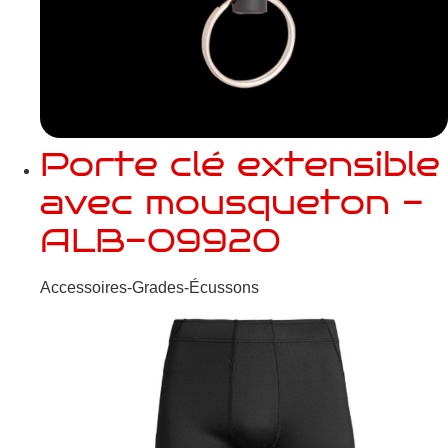
Porte clé extensible
avec mousqueton -
ALB-09920
Accessoires-Grades-Écussons