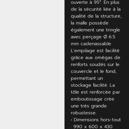
ouverte à 95°. En plus
de la sécurité liée à la
qualité de la structure,
la malle possède
également une tringle
avec perçage Ø 6.5
mm cadenassable.
L’empilage est facilité
grâce aux omégas de
renforts soudés sur le
couvercle et le fond,
permettant un
stockage facilité. La
tôle est renforcée par
emboutissage crée
une très grande
robustesse.
• Dimensions hors-tout
: 990 x 600 x 430