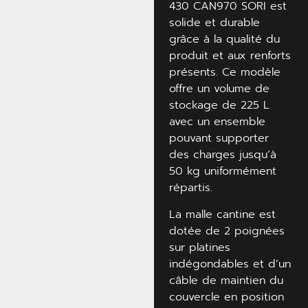
430 CAN970 SORI est
solide et durable
grâce à la qualité du
produit et aux renforts
présents. Ce modèle
offre un volume de
stockage de 225 L
avec un ensemble
pouvant supporter
des charges jusqu’à
50 kg uniformément
répartis.
La malle cantine est
dotée de 2 poignées
sur platines
indégondables et d’un
câble de maintien du
couvercle en position