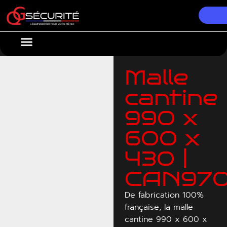
Nos Équipements
Conseils & Actualités
Malle
cantine
990 x
600 x
430 |
CAN97
De fabrication 100%
française, la malle
cantine 990 x 600 x