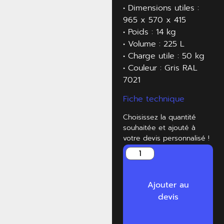
• Dimensions utiles :
965 x 570 x 415
• Poids : 14 kg
• Volume : 225 L
• Charge utile : 50 kg
• Couleur : Gris RAL
7021
Fiche technique
Choisissez la quantité
souhaitée et ajouté à
votre devis personnalisé !
Ajouter au
devis