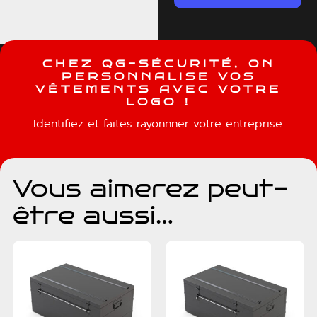
C
H
E
Z
Q
G
-
S
É
C
U
R
I
T
É
,
O
N
P
E
R
S
O
N
N
A
L
I
S
E
V
O
S
V
Ê
T
E
M
E
N
T
S
A
V
E
C
V
O
T
R
E
L
O
G
O
!
Identifiez et faites rayonnner votre entreprise.
Vous aimerez peut-
être aussi…