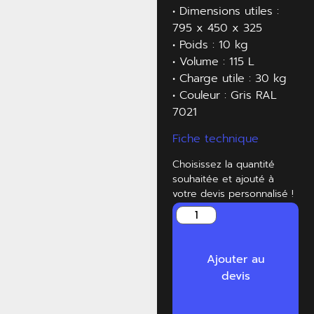
• Dimensions utiles :
795 x 450 x 325
• Poids : 10 kg
• Volume : 115 L
• Charge utile : 30 kg
• Couleur : Gris RAL
7021
Fiche technique
Choisissez la quantité
souhaitée et ajouté à
votre devis personnalisé !
Ajouter au
devis