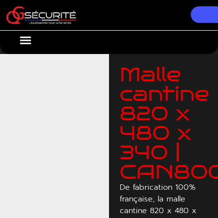
Nos Équipements
Conseils & Actualités
Malle
cantine
820 x
480 x
340 |
CAN80
De fabrication 100%
française, la malle
cantine 820 x 480 x