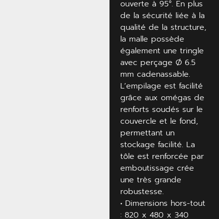
ouverte à 95°. En plus
de la sécurité liée à la
qualité de la structure,
la malle possède
également une tringle
avec perçage Ø 6.5
mm cadenassable.
L’empilage est facilité
grâce aux omégas de
renforts soudés sur le
couvercle et le fond,
permettant un
stockage facilité. La
tôle est renforcée par
emboutissage crée
une très grande
robustesse.
• Dimensions hors-tout
: 820 x 480 x 340