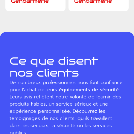
Gendarmerie
Gendarmerie
Ce que disent
nos clients
De nombreux professionnels nous font confiance
pour l’achat de leurs
équipements de sécurité
.
Leurs avis reflètent notre volonté de fournir des
produits fiables, un service sérieux et une
expérience personnalisée. Découvrez les
témoignages de nos clients, qu’ils travaillent
dans les secours, la sécurité ou les services
publics.