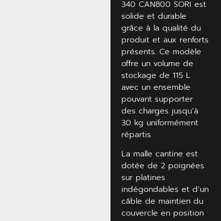
340 CAN800 SORI est
solide et durable
grâce à la qualité du
produit et aux renforts
présents. Ce modèle
offre un volume de
stockage de 115 L
avec un ensemble
pouvant supporter
des charges jusqu’à
30 kg uniformément
répartis.
La malle cantine est
dotée de 2 poignées
sur platines
indégondables et d’un
câble de maintien du
couvercle en position