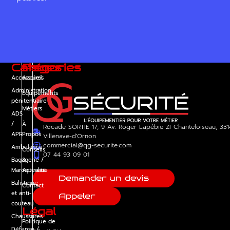
Catégories
Pages
Accessoires
Accueil
Administration
Équipements
pénitentiaire
Métiers
ADS
/
À
Rocade SORTIE 17, 9 Av. Roger Lapébie ZI Chanteloiseau, 33
APR
Propos
Villenave-d'Ornon
commercial@qg-securite.com
Ambulance
Conseils
07 44 93 09 01
Bagagerie /
&
Maroquinerie
Actualité
Demander un devis
Balistique
Contact
et anti-
Appeler
couteau
Légal
Chaussures
Politique de
Défense /