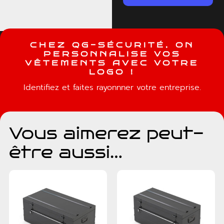
C
H
E
Z
Q
G
-
S
É
C
U
R
I
T
É
,
O
N
P
E
R
S
O
N
N
A
L
I
S
E
V
O
S
V
Ê
T
E
M
E
N
T
S
A
V
E
C
V
O
T
R
E
L
O
G
O
!
Identifiez et faites rayonnner votre entreprise.
Vous aimerez peut-
être aussi…