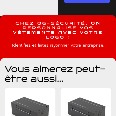
C
H
E
Z
Q
G
-
S
É
C
U
R
I
T
É
,
O
N
P
E
R
S
O
N
N
A
L
I
S
E
V
O
S
V
Ê
T
E
M
E
N
T
S
A
V
E
C
V
O
T
R
E
L
O
G
O
!
Identifiez et faites rayonnner votre entreprise.
Vous aimerez peut-
être aussi…