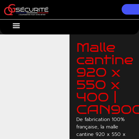
Nos Équipements
Conseils & Actualités
Malle
cantine
920 x
550 x
400 |
CAN90
De fabrication 100%
française, la malle
cantine 920 x 550 x