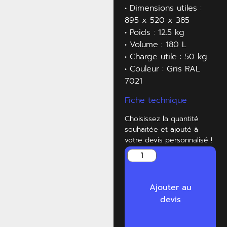
• Dimensions utiles :
895 x 520 x 385
• Poids : 12.5 kg
• Volume : 180 L
• Charge utile : 50 kg
• Couleur : Gris RAL
7021
Fiche technique
Choisissez la quantité
souhaitée et ajouté à
votre devis personnalisé !
Ajouter au
devis