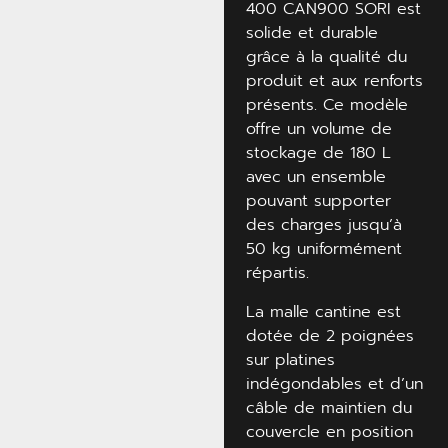
400 CAN900 SORI est
solide et durable
grâce à la qualité du
produit et aux renforts
présents. Ce modèle
offre un volume de
stockage de 180 L
avec un ensemble
pouvant supporter
des charges jusqu’à
50 kg uniformément
répartis.
La malle cantine est
dotée de 2 poignées
sur platines
indégondables et d’un
câble de maintien du
couvercle en position