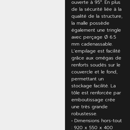
ouverte à 95°. En plus
de la sécurité liée à la
qualité de la structure,
la malle possède
également une tringle
avec perçage Ø 6.5
mm cadenassable.
L’empilage est facilité
grâce aux omégas de
renforts soudés sur le
couvercle et le fond,
permettant un
stockage facilité. La
tôle est renforcée par
emboutissage crée
une très grande
robustesse.
• Dimensions hors-tout
: 920 x 550 x 400