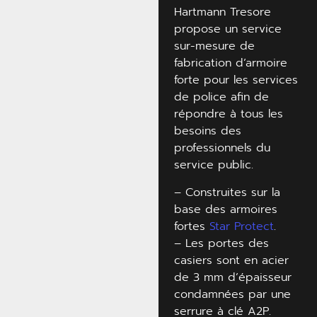
Hartmann Tresore
propose un service
sur-mesure de
fabrication d’armoire
forte pour les services
de police afin de
répondre à tous les
besoins des
professionnels du
service public.
– Construites sur la
base des armoires
fortes
Star Protect
.
– Les portes des
casiers sont en acier
de 3 mm d’épaisseur
condamnées par une
serrure à clé A2P.