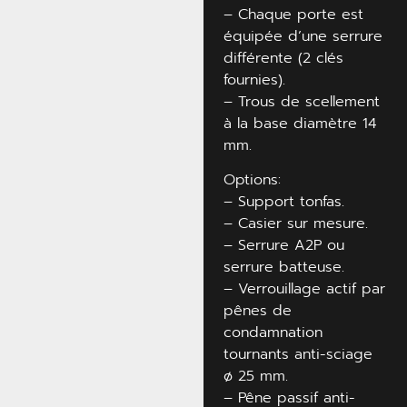
– Chaque porte est
équipée d’une serrure
différente (2 clés
fournies).
– Trous de scellement
à la base diamètre 14
mm.
Options:
– Support tonfas.
– Casier sur mesure.
– Serrure A2P ou
serrure batteuse.
– Verrouillage actif par
pênes de
condamnation
tournants anti-sciage
ø 25 mm.
– Pêne passif anti-