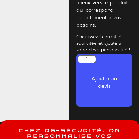
mieux vers le produit
qui correspond
parfaitement à vos
besoins.
Choisissez la quantité
souhaitée et ajouté à
votre devis personnalisé !
Ajouter au
devis
C
H
E
Z
Q
G
-
S
É
C
U
R
I
T
É
,
O
N
P
E
R
S
O
N
N
A
L
I
S
E
V
O
S