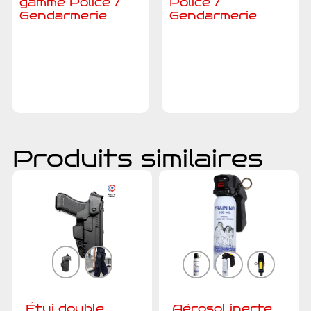
gamme Police /
Police /
Gendarmerie
Gendarmerie
Ajouter au
Ajouter au
devis
devis
Produits similaires
Étui double
Aérosol inerte