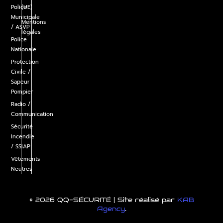
Police
(UE)
Municipale
Mentions
/ ASVP
légales
Police
Nationale
Protection
Civile /
Sapeur
Pompier
Radio /
Communication
Sécurité
Incendie
/ SSIAP
Vêtements
Neutres
© 2026 QQ-SÉCURITÉ | Site réalisé par
KAB
Agency
.