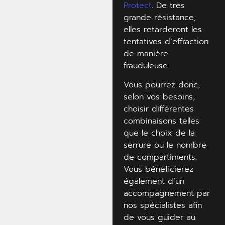
Protect
. De très
grande résistance,
elles retarderont les
tentatives d’effraction
de manière
frauduleuse.
Vous pourrez donc,
selon vos besoins,
choisir différentes
combinaisons telles
que le choix de la
serrure ou le nombre
de compartiments.
Vous bénéficierez
également d’un
accompagnement par
nos spécialistes afin
de vous guider au