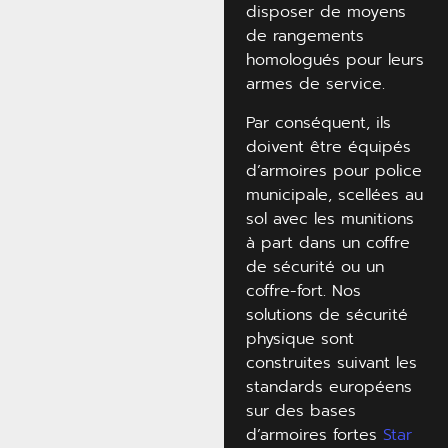
disposer de moyens
de rangements
homologués pour leurs
armes de service.
Par conséquent, ils
doivent être équipés
d’armoires pour police
municipale, scellées au
sol avec les munitions
à part dans un coffre
de sécurité ou un
coffre-fort. Nos
solutions de sécurité
physique sont
construites suivant les
standards européens
sur des bases
d’armoires fortes
Star