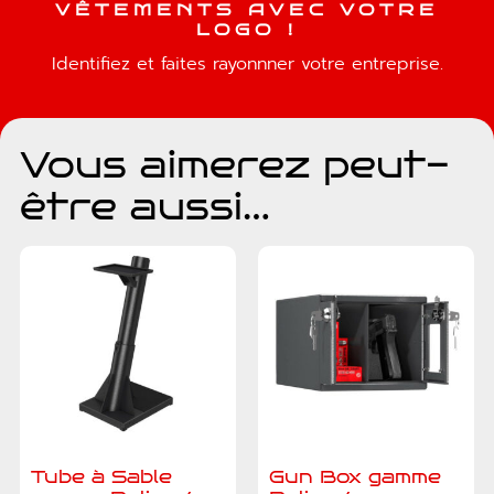
V
Ê
T
E
M
E
N
T
S
A
V
E
C
V
O
T
R
E
L
O
G
O
!
Identifiez et faites rayonnner votre entreprise.
Vous aimerez peut-
être aussi…
Tube à Sable
Gun Box gamme