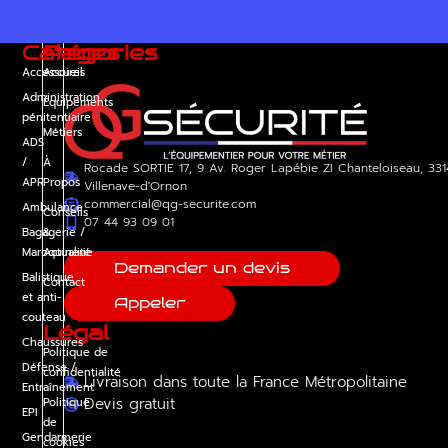
Catégories
Pages
Accessoires
Accueil
Administration
Équipements
pénitentiaire
Métiers
ADS
/
À
Rocade SORTIE 17, 9 Av. Roger Lapébie ZI Chanteloiseau, 33
APR
Propos
Villenave-d'Ornon
commercial@qg-securite.com
Ambulance
Conseils
07 44 93 09 01
Bagagerie /
&
Maroquinerie
Actualité
Demander un devis
Balistique
Contact
et anti-
Appeler
couteau
Légal
Chaussures
Politique de
Défense /
confidentialité
Livraison dans toute la France Métropolitaine
Entraînement
Devis gratuit
Politique
EPI
de
Gendarmerie
cookies