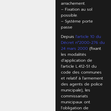
arrachement.
– Fixation au sol
possible.
– Système porte
passe
Depuis
l’article 10 du
Décret n°2000-276 du
24 mars 2000
(fixant
les modalités
d’application de
l’article L.412-51 du
code des communes
et relatif à l’armement
des agents de police
municipale), les
commissariats
municipaux ont
l’obligation de