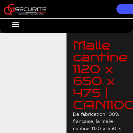
Nos Équipements
Conseils & Actualités
Malle
cantine
1120 x
650 x
475 |
CAN110
De fabrication 100%
française, la malle
cantine 1120 x 650 x