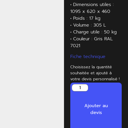
• Dimensions utiles :
1095 x 620 x 460
• Poids : 17 kg
• Volume : 305 L
• Charge utile : 50 kg
• Couleur : Gris RAL
7021
Fiche technique
Choisissez la quantité
souhaitée et ajouté à
votre devis personnalisé !
Ajouter au
devis