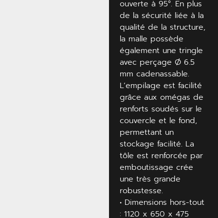
ouverte à 95°. En plus
de la sécurité liée à la
qualité de la structure,
la malle possède
également une tringle
avec perçage Ø 6.5
mm cadenassable.
L’empilage est facilité
grâce aux omégas de
renforts soudés sur le
couvercle et le fond,
permettant un
stockage facilité. La
tôle est renforcée par
emboutissage crée
une très grande
robustesse.
• Dimensions hors-tout
: 1120 x 650 x 475