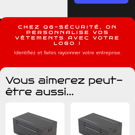
C
H
E
Z
Q
G
-
S
É
C
U
R
I
T
É
,
O
N
P
E
R
S
O
N
N
A
L
I
S
E
V
O
S
V
Ê
T
E
M
E
N
T
S
A
V
E
C
V
O
T
R
E
L
O
G
O
!
Identifiez et faites rayonnner votre entreprise.
Vous aimerez peut-
être aussi…