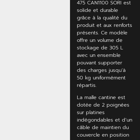
475 CAN1100 SORI est
solide et durable
grâce à la qualité du
produit et aux renforts
présents. Ce modèle
offre un volume de
stockage de 305 L
avec un ensemble
pouvant supporter
des charges jusqu’à
50 kg uniformément
répartis.
La malle cantine est
dotée de 2 poignées
sur platines
indégondables et d’un
câble de maintien du
couvercle en position