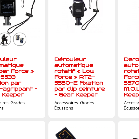
uleur
Dérouleur
Dero
matique
automatique
auto
per Force »
rotatif « Low
rota
-5533
Force » RT2-
Forc
ion par
5550-E fixation
5570
-agrippant –
par clip ceinture
M.O.L
 Keeper
– Gear Keeper
Keep
oires-Grades-
Accessoires-Grades-
Access
ns
Écussons
Écusso