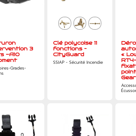
turon
Clé polycoise 11
Déro
tervention 3
fonctions –
auto
ts -A10
CityGuard
« Lo
pment
RT4
SSIAP - Sécurité Incendie
fixa
oires-Grades-
point
ns
Gear
Access
Écusso