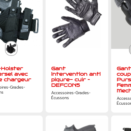
-Holster
Gant
Gant
ersel avec
intervention anti
coup
e chargeur
piqure- cuir –
Purs
DEFCON5
Femm
oires-Grades-
Mech
ns
Accessoires-Grades-
Écussons
Access
Écusso