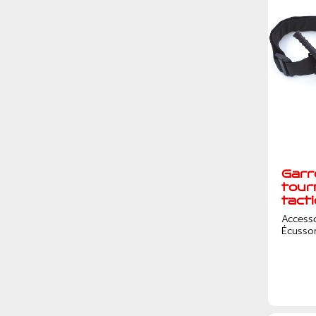
Garr
tour
tact
Access
Écusso