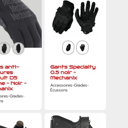
s anti-
Gants Specialty
ures
0.5 noir –
uit D5
Mechanix
e – Noir –
Accessoires-Grades-
anix
Écussons
oires-Grades-
ns