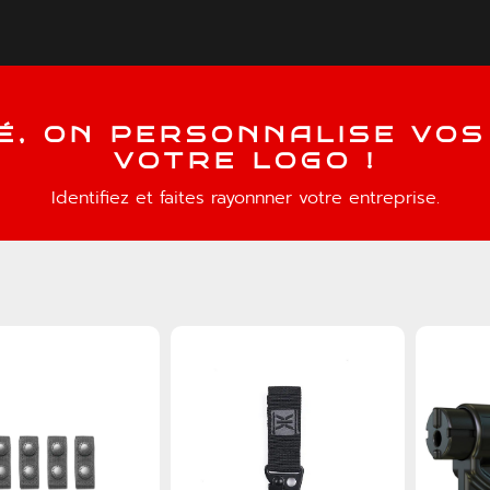
É
,
O
N
P
E
R
S
O
N
N
A
L
I
S
E
V
O
S
V
O
T
R
E
L
O
G
O
!
Identifiez et faites rayonnner votre entreprise.