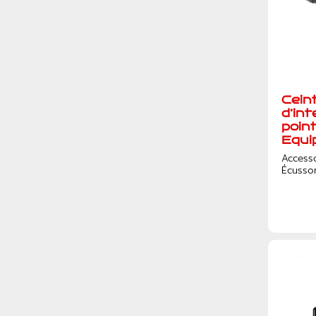
Cein
d’in
poin
Equi
Access
Écusso