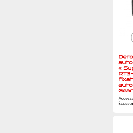
Dero
auto
« Su
RT3
fixat
auto
Gear
Access
Écusso