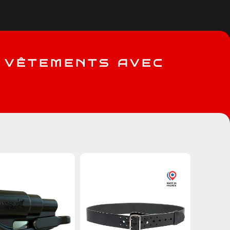
V
Ê
T
E
M
E
N
T
S
A
V
E
C