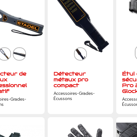
cteur de
Détecteur
Étui
ux
métaux pro
sécu
essionnel
compact
Pro 
atif
Gloc
Accessoires-Grades-
Écussons
oires-Grades-
Access
ns
Écusso