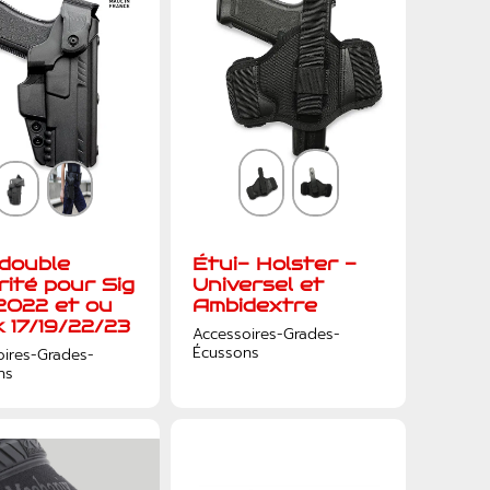
 double
Étui- Holster -
rité pour Sig
Universel et
2022 et ou
Ambidextre
k 17/19/22/23
Accessoires-Grades-
Écussons
oires-Grades-
ns