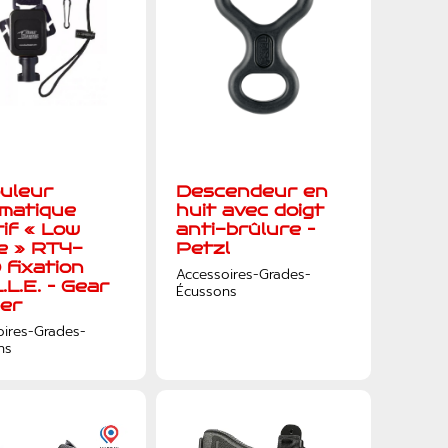
uleur
Descendeur en
matique
huit avec doigt
tif « Low
anti-brûlure –
e » RT4-
Petzl
 fixation
Accessoires-Grades-
.L.E. – Gear
Écussons
er
oires-Grades-
ns