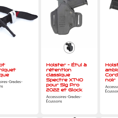
ot
Holster – Étui à
Hols
niquet
rétention
ambi
ique
classique
Cord
Spectre XT40
noir
oires-Grades-
pour Sig Pro
ns
Access
2022 et Glock
Écusso
Accessoires-Grades-
Écussons