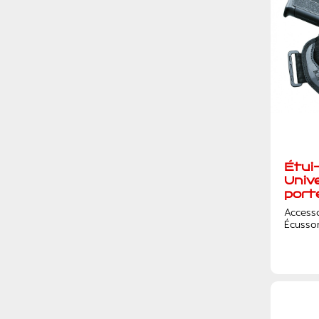
Étui
Univ
port
Access
Écusso