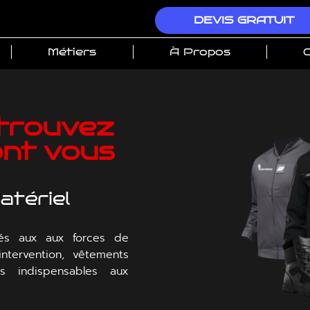
DEVIS GRATUIT
Métiers
À Propos
C
trouvez
ont vous
atériel
és aux aux forces de
ntervention, vêtements
es indispensables aux