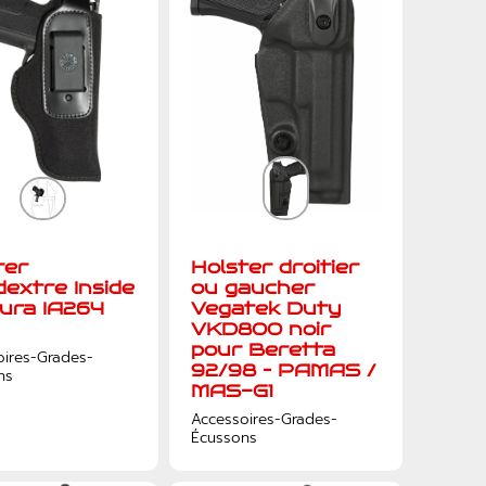
ter
Holster droitier
dextre Inside
ou gaucher
ura IA264
Vegatek Duty
VKD800 noir
pour Beretta
oires-Grades-
92/98 – PAMAS /
ns
MAS-G1
Accessoires-Grades-
Écussons