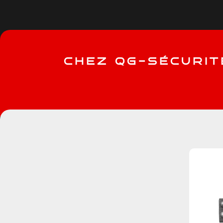
C
H
E
Z
Q
G
-
S
É
C
U
R
I
T