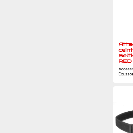
Atta
cein
Belt
RED 
Access
Écusso