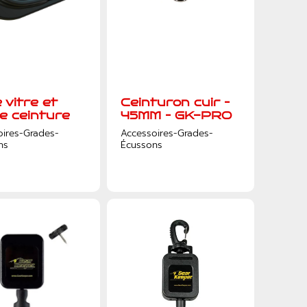
 vitre et
Ceinturon cuir –
e ceinture
45MM – GK-PRO
oires-Grades-
Accessoires-Grades-
ns
Écussons