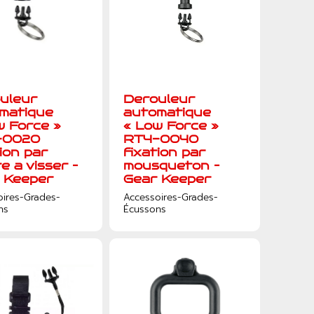
uleur
Derouleur
matique
automatique
w Force »
« Low Force »
-0020
RT4-0040
tion par
fixation par
e a visser –
mousqueton –
 Keeper
Gear Keeper
oires-Grades-
Accessoires-Grades-
ns
Écussons