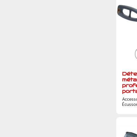
Déte
méta
prof
port
Access
Écusso