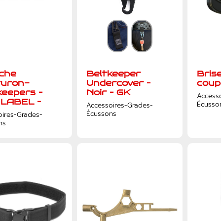
che
Beltkeeper
Brise
turon-
Undercover –
coup
keepers –
Noir – GK
Access
LABEL –
Écusso
Accessoires-Grades-
Écussons
oires-Grades-
ns