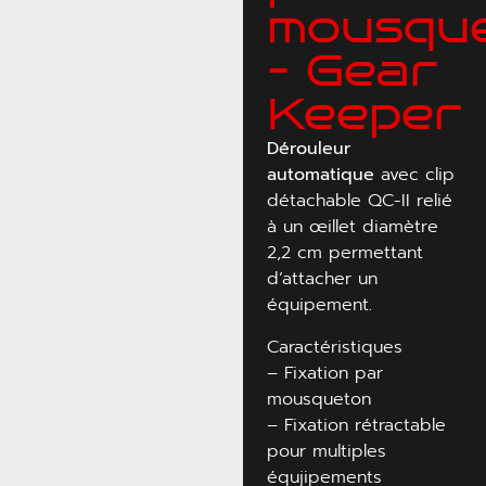
mousqu
– Gear
Keeper
Dérouleur
automatique
avec clip
détachable QC-II relié
à un œillet diamètre
2,2 cm permettant
d’attacher un
équipement.
Caractéristiques
– Fixation par
mousqueton
– Fixation rétractable
pour multiples
équjipements