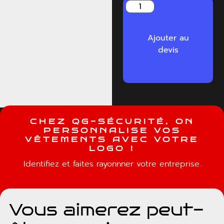
Ajouter au
devis
C
H
E
Z
Q
G
-
S
É
C
U
R
I
T
É
,
O
N
P
E
R
S
O
N
N
A
L
I
S
E
V
O
S
V
Ê
T
E
M
E
N
T
S
A
V
E
C
V
O
T
R
E
L
O
G
O
!
Identifiez et faites rayonnner votre entreprise.
Vous aimerez peut-