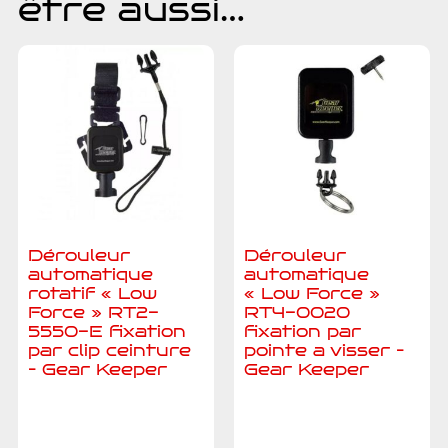
être aussi…
Dérouleur
Dérouleur
automatique
automatique
rotatif « Low
« Low Force »
Force » RT2-
RT4-0020
5550-E fixation
fixation par
par clip ceinture
pointe a visser –
– Gear Keeper
Gear Keeper
Ajouter au
Ajouter au