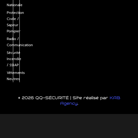
Nationale
Protection
Civile /
Sapeur
Pompier
Radio /
Communication
Sécurité
Incendie
/ SSIAP
Vêtements
Neutres
© 2026 QQ-SÉCURITÉ | Site réalisé par
KAB
Agency
.