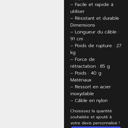
– Facile et rapide à
utiliser
– Résistant et durable
Dimensions
– Longueur du câble :
91 cm
– Poids de rupture : 27
kg
– Force de
rétractation : 85 g
– Poids : 40 g
Matériaux
– Ressort en acier
inoxydable
– Câble en nylon
Choisissez la quantité
souhaitée et ajouté à
votre devis personnalisé !