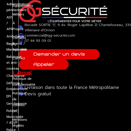
Administration
Équipements
pénitentiaire
Métiers
ADS
/
À
Rocade SORTIE 17, 9 Av. Roger Lapébie ZI Chanteloiseau, 33
APR
Propos
Villenave-d'Ornon
commercial@qg-securite.com
Ambulance
Conseils
07 44 93 09 01
Bagagerie /
&
Maroquinerie
Actualité
Demander un devis
Balistique
Contact
et anti-
Appeler
couteau
Légal
Chaussures
Politique de
Défense /
confidentialité
Livraison dans toute la France Métropolitaine
Entraînement
Devis gratuit
Politique
EPI
de
Gendarmerie
cookies
Police
(UE)
Municipale
Mentions
/ ASVP
légales
Police