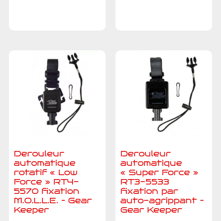
devis
devis
Derouleur
Derouleur
automatique
automatique
rotatif « Low
« Super Force »
Force » RT4-
RT3-5533
5570 fixation
fixation par
M.O.L.L.E. – Gear
auto-agrippant –
Keeper
Gear Keeper