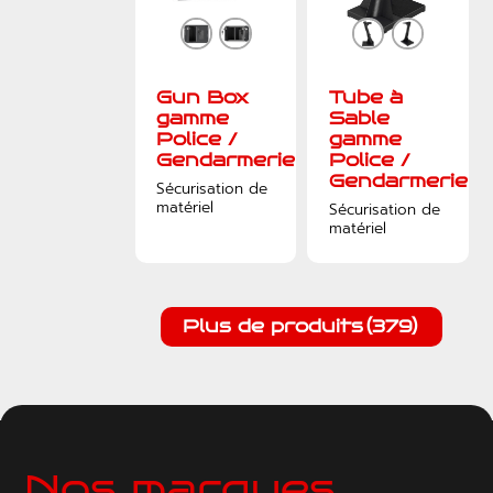
Gun Box
Tube à
gamme
Sable
Police /
gamme
Gendarmerie
Police /
Gendarmerie
Sécurisation de
matériel
Sécurisation de
matériel
Plus de produits
(379)
Nos marques