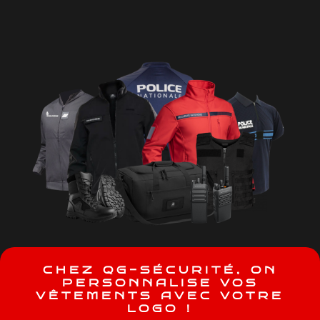
C
H
E
Z
Q
G
-
S
É
C
U
R
I
T
É
,
O
N
P
E
R
S
O
N
N
A
L
I
S
E
V
O
S
V
Ê
T
E
M
E
N
T
S
A
V
E
C
V
O
T
R
E
L
O
G
O
!