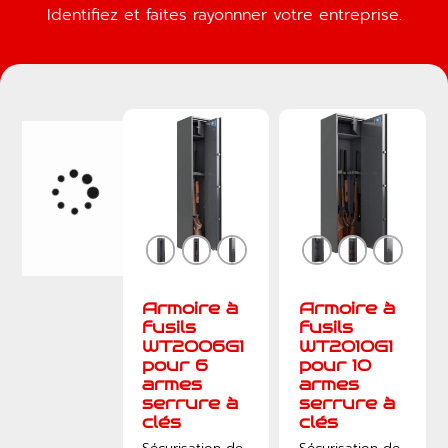
Identifiez et faites rayonnner votre entreprise.
Armoire à
Armoire à
fusils
fusils
WT2006G1
WT2010G1
pour 6
pour 10
armes
armes
serrure à
serrure à
clés
clés