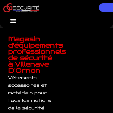
Nos Équipements
Conseils & Actualités
Magasin
d'équipements
professionnels
de sécurité
à Villenave
D'Ornon
Vêtements,
accessoires et
matériels pour
tous les métiers
de la sécurité