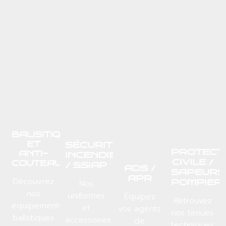
BALISITIQUE
ET
SÉCURITÉ
PROTECT
ANTI-
INCENDIE
CIVILE /
COUTEAU
/ SSIAP
ADS /
SAPEURS
APR
Découvrez
POMPIER
Nos
nos
uniformes
Équipez
Retrouvez
équipements
et
vos agents
nos tenues
balistiques
accessoires
de
techniques,