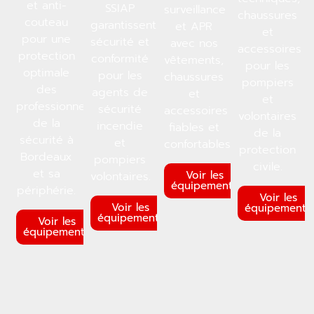
et anti-
SSIAP
surveillance
chaussures
couteau
garantissent
et APR
et
pour une
sécurité et
avec nos
accessoires
protection
conformité
vêtements,
pour les
optimale
pour les
chaussures
pompiers
des
agents de
et
et
professionnels
sécurité
accessoires
volontaires
de la
incendie
fiables et
de la
sécurité à
et
confortables.
protection
Bordeaux
pompiers
civile.
et sa
Voir les
volontaires.
équipements
périphérie.
Voir les
Voir les
équipements
équipements
Voir les
équipements