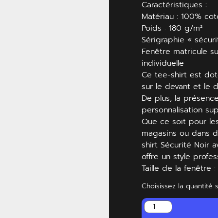
Caractéristiques :
Matériau : 100% cot
Poids : 180 g/m²
Sérigraphie « sécur
Fenêtre matricule s
individuelle
Ce tee-shirt est dot
sur le devant et le d
De plus, la présenc
personnalisation sup
Que ce soit pour le
magasins ou dans d’
shirt Sécurité Noir
offre un style profes
Taille de la fenêtre 
Choisissez la quantité 