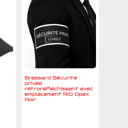
Brassard Sécurité
privée
rétroréfléchissant avec
emplacement RIO Opex
Noir
Ajouter au devis