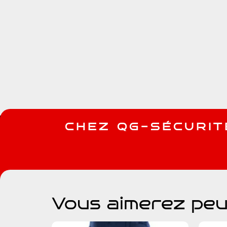
C
H
E
Z
Q
G
-
S
É
C
U
R
I
T
Vous aimerez peu