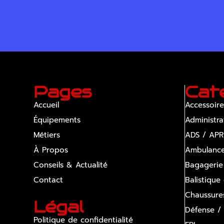
Pages
Cat
Accueil
Accessoire
Équipements
Administra
Métiers
ADS / APR
À Propos
Ambulanc
Conseils & Actualité
Bagagerie
Contact
Balistique
Chaussure
Légal
Défense /
Politique de confidentialité