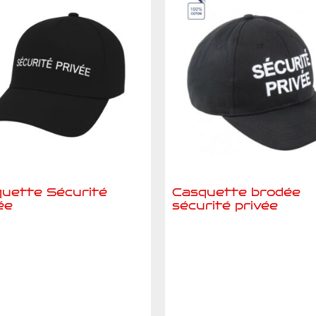
uette Sécurité
Casquette brodée
ée
sécurité privée
jouter au devis
Ajouter au devis