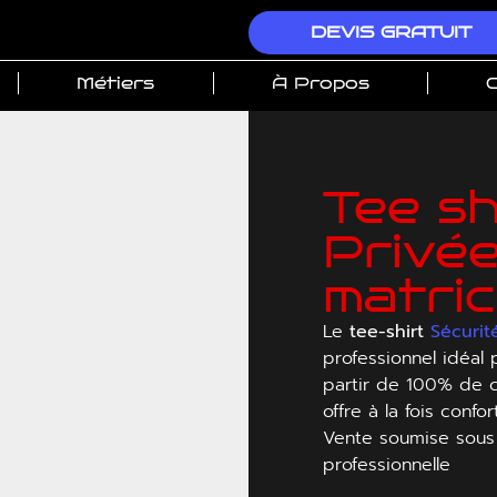
DEVIS GRATUIT
Métiers
À Propos
C
Tee sh
Privé
matric
Le
tee-shirt
Sécurit
professionnel idéal 
partir de 100% de c
offre à la fois confo
Vente soumise sous 
professionnelle