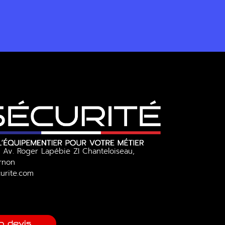
 Av. Roger Lapébie ZI Chanteloiseau,
Ornon
urite.com
n devis