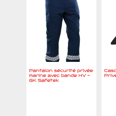
Pantalon sécurité privée
Casq
marine avec bande HV -
Priv
GK Safetek
A
Ajouter au devis