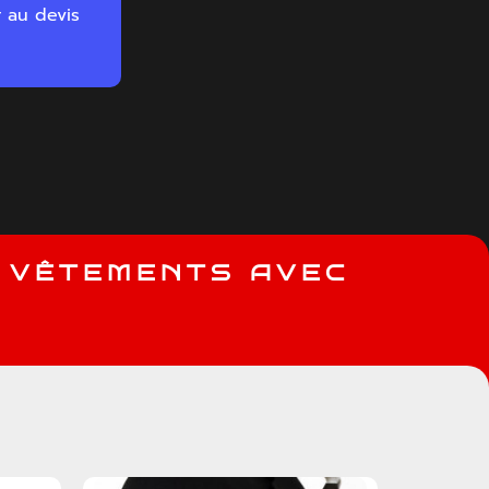
r au devis
V
Ê
T
E
M
E
N
T
S
A
V
E
C