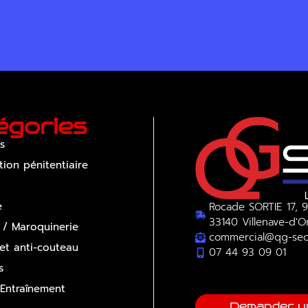
égories
s
tion pénitentiaire
e
Rocade SORTIE 17, 9
33140 Villenave-d'
 / Maroquinerie
commercial@qg-sec
 et anti-couteau
07 44 93 09 01
s
 Entraînement
Demander u