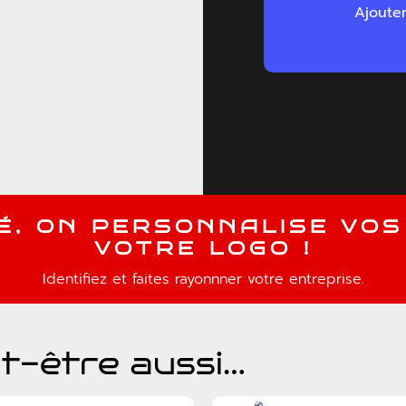
Ajoute
É
,
O
N
P
E
R
S
O
N
N
A
L
I
S
E
V
O
S
V
O
T
R
E
L
O
G
O
!
Identifiez et faites rayonnner votre entreprise.
t-être aussi…