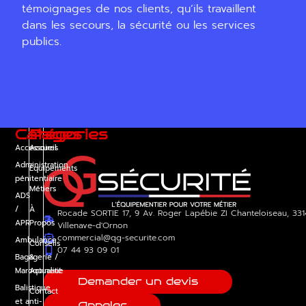
témoignages de nos clients, qu’ils travaillent
dans les secours, la sécurité ou les services
publics.
Catégories
Pages
Accessoires
Accueil
Administration
Équipements
pénitentiaire
Métiers
ADS
/
À
Rocade SORTIE 17, 9 Av. Roger Lapébie ZI Chanteloiseau, 33
APR
Propos
Villenave-d'Ornon
commercial@qg-securite.com
Ambulance
Conseils
07 44 93 09 01
Bagagerie /
&
Maroquinerie
Actualité
Demander un devis
Balistique
Contact
et anti-
Appeler