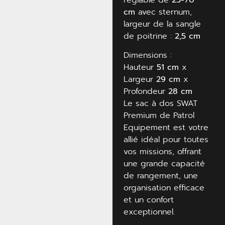
cm
avec sternum,
largeur de la sangle
de poitrine :
2,5 cm
Dimensions :
Hauteur
51 cm
x
Largeur
29 cm
x
Profondeur
28 cm
Le sac à dos SWAT
Premium de Patrol
Equipement est votre
allié idéal pour toutes
vos missions, offrant
une grande capacité
de rangement, une
organisation efficace
et un confort
exceptionnel.