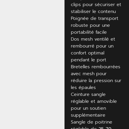
clips pour sécuriser et
stabiliser le contenu
Poignée de transport
robuste pour une
portabilité facile
Dos mesh ventilé et
rembourré pour un
confort optimal
pendant le port
Bretelles rembourrées
avec mesh pour
réduire la pression sur
les épaules
Ceinture sangle
réglable et amovible
pour un soutien
supplémentaire
Sangle de poitrine
réglable de
25-70