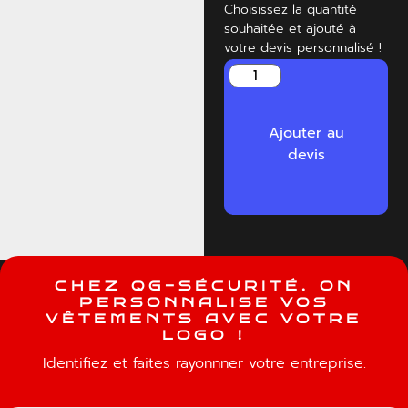
Choisissez la quantité
souhaitée et ajouté à
votre devis personnalisé !
Ajouter au
devis
C
H
E
Z
Q
G
-
S
É
C
U
R
I
T
É
,
O
N
P
E
R
S
O
N
N
A
L
I
S
E
V
O
S
V
Ê
T
E
M
E
N
T
S
A
V
E
C
V
O
T
R
E
L
O
G
O
!
Identifiez et faites rayonnner votre entreprise.