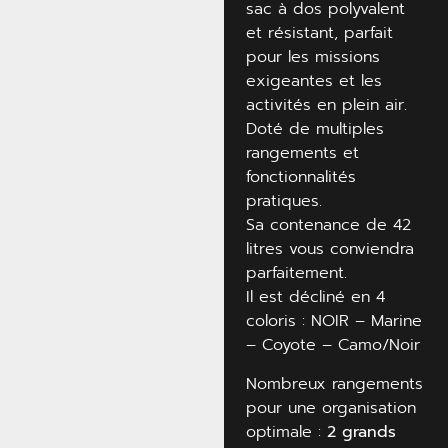
sac à dos polyvalent
et résistant, parfait
pour les missions
exigeantes et les
activités en plein air.
Doté de multiples
rangements et
fonctionnalités
pratiques.
Sa contenance de 42
litres vous conviendra
parfaitement.
Il est décliné en 4
coloris : NOIR – Marine
– Coyote – Camo/Noir
Nombreux rangements
pour une organisation
optimale :
2 grands