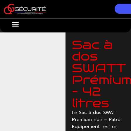
Nos Équipements
Conseils & Actualités
Sac à
dos
SWATT
Prémiu
– 42
litres
Le
Sac à dos SWAT
Premium noir – Patrol
Equipement
est un