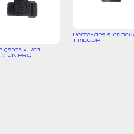
Porte-cles silencieu
TIMECOP
e gants « Red
l » GK PRO