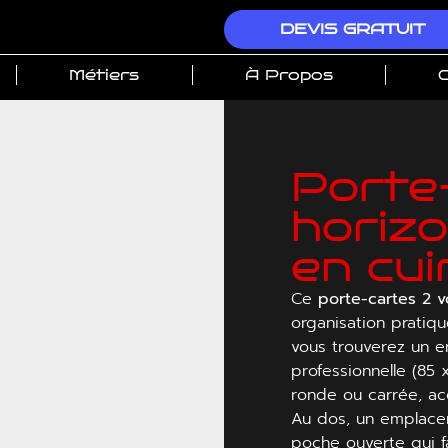
DEVIS GRATUIT
Métiers
À Propos
C
Porte
horizo
en cu
Ce
porte-cartes
2 v
organisation pratiqu
vous trouverez un e
professionnelle (85
ronde ou carrée, a
Au dos, un emplac
poche ouverte qui fa