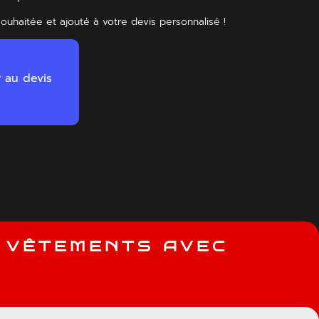
souhaitée et ajouté à votre devis personnalisé !
r au devis
V
Ê
T
E
M
E
N
T
S
A
V
E
C