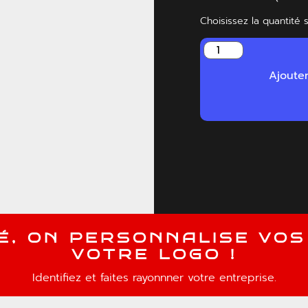
Choisissez la quantité 
Ajoute
É
,
O
N
P
E
R
S
O
N
N
A
L
I
S
E
V
O
S
V
O
T
R
E
L
O
G
O
!
Identifiez et faites rayonnner votre entreprise.