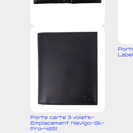
Port
Labe
Porte carte 3 volets-
Emplacement Navigo-Gk-
Pro-4261