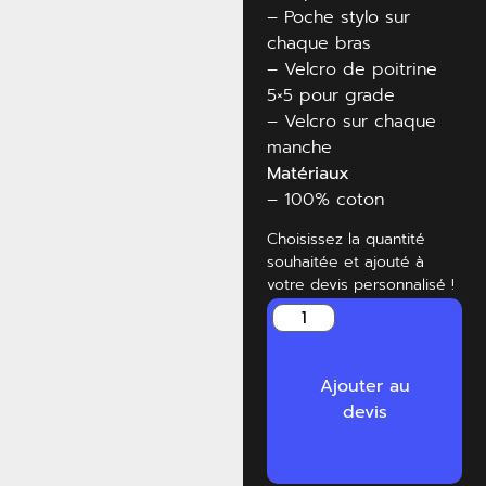
– Poche stylo sur
chaque bras
– Velcro de poitrine
5×5 pour grade
– Velcro sur chaque
manche
Matériaux
– 100% coton
Choisissez la quantité
souhaitée et ajouté à
votre devis personnalisé !
Ajouter au
devis