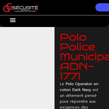
Nos Équipements
Conseils & Actualités
Polo
Police
Municip
ADN-
1771
Le
Polo Operator en
coton Dark Navy
est
un vêtement pensé
pour répondre aux
exigences des