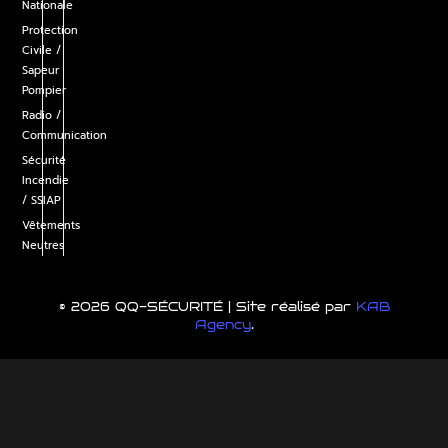
Nationale
Protection
Civile /
Sapeur
Pompier
Radio /
Communication
Sécurité
Incendie
/ SSIAP
Vêtements
Neutres
© 2026 QQ-SÉCURITÉ | Site réalisé par
KAB
Agency
.