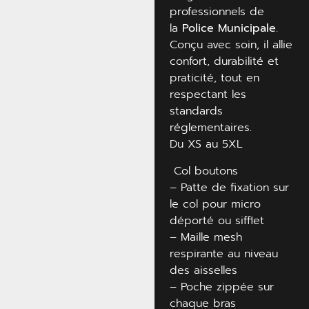
professionnels de
la
Police Municipale
.
Conçu avec soin, il allie
confort, durabilité et
praticité, tout en
respectant les
standards
réglementaires.
Du XS au 5XL
Col boutons
– Patte de fixation sur
le col pour micro
déporté ou sifflet
– Maille mesh
respirante au niveau
des aisselles
– Poche zippée sur
chaque bras