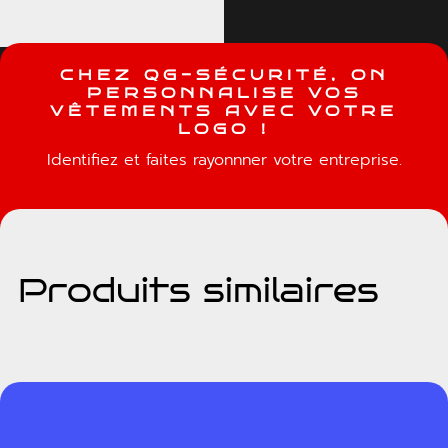
C
H
E
Z
Q
G
-
S
É
C
U
R
I
T
É
,
O
N
P
E
R
S
O
N
N
A
L
I
S
E
V
O
S
V
Ê
T
E
M
E
N
T
S
A
V
E
C
V
O
T
R
E
L
O
G
O
!
Identifiez et faites rayonnner votre entreprise.
Produits similaires