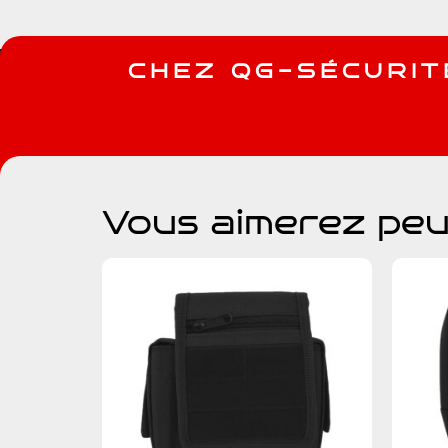
C
H
E
Z
Q
G
-
S
É
C
U
R
I
T
Vous aimerez peu