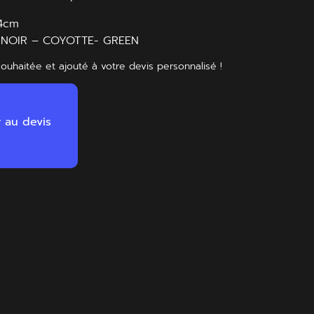
x4cm
s : NOIR – COYOTTE- GREEN
souhaitée et ajouté à votre devis personnalisé !
r au devis