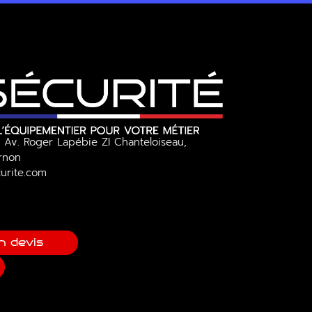
 Av. Roger Lapébie ZI Chanteloiseau,
Ornon
urite.com
n devis