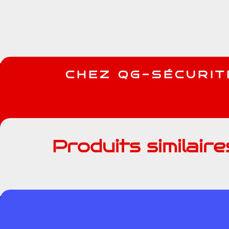
C
H
E
Z
Q
G
-
S
É
C
U
R
I
T
Produits similaire