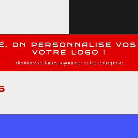
É
,
O
N
P
E
R
S
O
N
N
A
L
I
S
E
V
O
S
V
O
T
R
E
L
O
G
O
!
Identifiez et faites rayonnner votre entreprise.
s