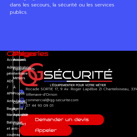
dans les secours, la sécurité ou les services
publics.
Catégories
Pages
Accessoires
Accueil
Administration
Équipements
pénitentiaire
Métiers
ADS
/
À
Rocade SORTIE 17, 9 Av. Roger Lapébie ZI Chanteloiseau, 33
APR
Propos
Villenave-d'Ornon
commercial@qg-securite.com
Ambulance
Conseils
07 44 93 09 01
Bagagerie /
&
Maroquinerie
Actualité
Demander un devis
Balistique
Contact
et anti-
Appeler
couteau