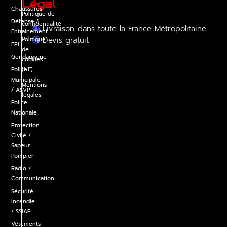
Légal
Chaussures
Politique de
Défense /
confidentialité
Livraison dans toute la France Métropolitaine
Entraînement
Devis gratuit
Politique
EPI
de
Gendarmerie
cookies
Police
(UE)
Municipale
Mentions
/ ASVP
légales
Police
Nationale
Protection
Civile /
Sapeur
Pompier
Radio /
Communication
Sécurité
Incendie
/ SSIAP
Vêtements