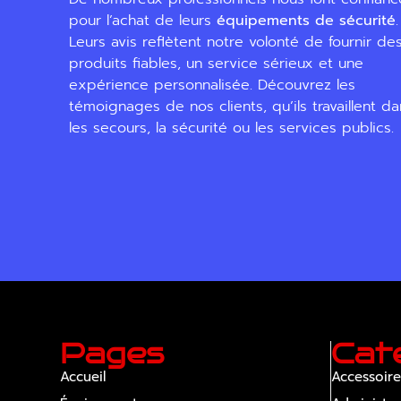
pour l’achat de leurs
équipements de sécurité
.
Leurs avis reflètent notre volonté de fournir de
produits fiables, un service sérieux et une
expérience personnalisée. Découvrez les
témoignages de nos clients, qu’ils travaillent d
les secours, la sécurité ou les services publics.
Pages
Cat
Accueil
Accessoire