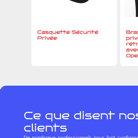
Casquette Sécurité
Bra
Privée
pri
rét
ave
Ope
Ce que disent no
clients
De nombreux professionnels nous font confianc