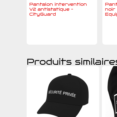
Pantalon intervention
Pant
V2 antistatique –
noir
CityGuard
Equ
Ajouter au devis
A
Produits similaire