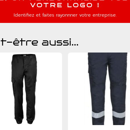
V
O
T
R
E
L
O
G
O
!
Identifiez et faites rayonnner votre entreprise.
t-être aussi…