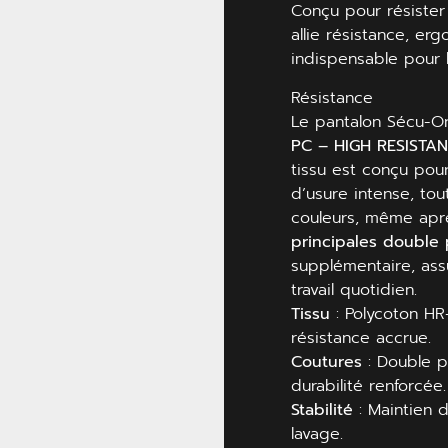
Conçu pour résister
allie résistance, er
indispensable pour
Résistance
Le pantalon Sécu-On
PC – HIGH RESISTA
tissu est conçu pour
d’usure intense, tou
couleurs, même apr
principales double 
supplémentaire, ass
travail quotidien.
Tissu
: Polycoton HR
résistance accrue.
Coutures
: Double p
durabilité renforcée.
Stabilité
: Maintien d
lavage.