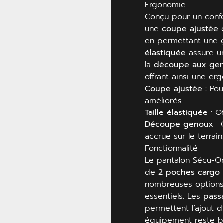
Ergonomie
Conçu pour un confo
une
coupe ajustée
q
en permettant une 
élastiquée
assure un
la
découpe aux ge
offrant ainsi une er
Coupe ajustée
: Pou
améliorés.
Taille élastiquée
: Of
Découpe genoux
: 
accrue sur le terrain
Fonctionnalité
Le pantalon Sécu-O
de
2 poches cargo 
nombreuses options 
essentiels. Les
pass
permettent l’ajout d
équipement reste b