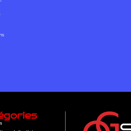
s
ans
égories
s