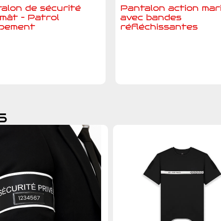
alon de sécurité
Pantalon action mar
 mât – Patrol
avec bandes
ipement
réfléchissantes
jouter au devis
Ajouter au devis
s