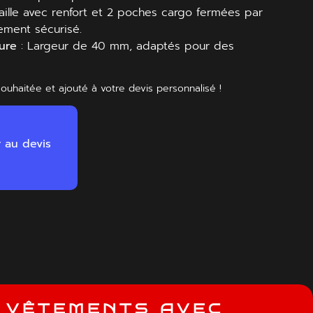
aille avec renfort et 2 poches cargo fermées par
ement sécurisé.
ure
: Largeur de 40 mm, adaptés pour des
souhaitée et ajouté à votre devis personnalisé !
r au devis
V
Ê
T
E
M
E
N
T
S
A
V
E
C