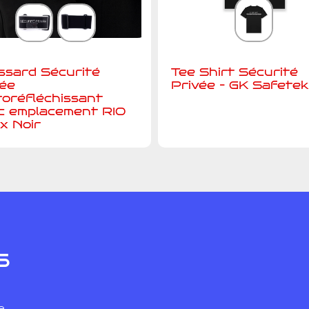
ssard Sécurité
Tee Shirt Sécurité
vée
Privée – GK Safetek
roréfléchissant
c emplacement RIO
x Noir
s
e