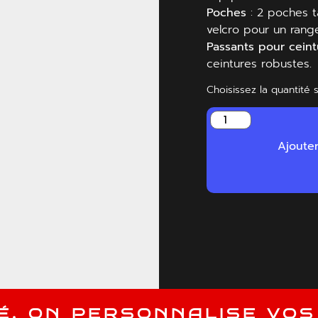
Poches
: 2 poches t
velcro pour un rang
Passants pour ceint
ceintures robustes.
Choisissez la quantité 
Ajoute
É
,
O
N
P
E
R
S
O
N
N
A
L
I
S
E
V
O
S