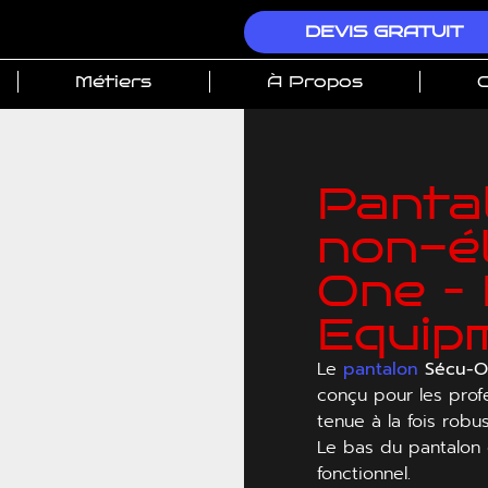
DEVIS GRATUIT
Métiers
À Propos
C
Panta
non-é
One – 
Equip
Le
pantalon
Sécu-O
conçu pour les prof
tenue à la fois robus
Le bas du pantalon
fonctionnel.