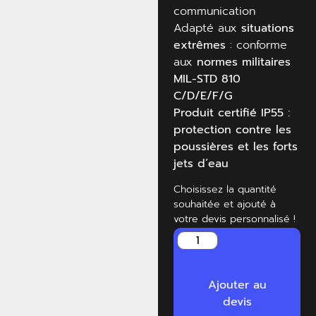
communication
Adapté aux
situations
extrêmes
: conforme
aux
normes militaires
MIL-STD 810
C/D/E/F/G
Produit certifié IP55 :
protection contre les
poussières et les forts
jets d’eau
Choisissez la quantité
souhaitée et ajouté à
votre devis personnalisé !
Ajouter au
devis