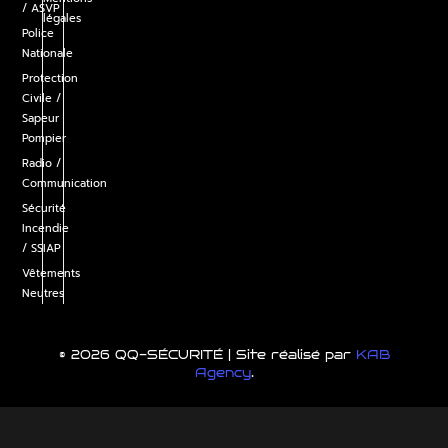
/ ASVP
légales
Police
Nationale
Protection
Civile /
Sapeur
Pompier
Radio /
Communication
Sécurité
Incendie
/ SSIAP
Vêtements
Neutres
© 2026 QQ-SÉCURITÉ | Site réalisé par
KAB
Agency
.