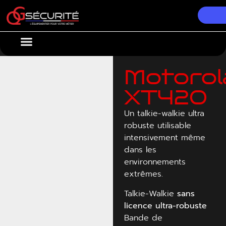
Nos Équipements
Conseils & Actualités
Motorol
XT420
Un talkie-walkie ultra
robuste utilisable
intensivement même
dans les
environnements
extrêmes.
Talkie-Walkie
sans
licence ultra-robuste
Bande de