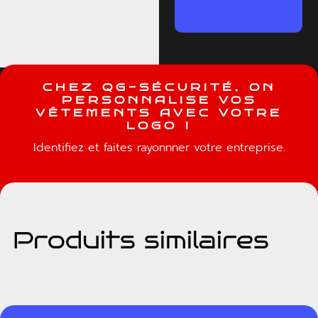
C
H
E
Z
Q
G
-
S
É
C
U
R
I
T
É
,
O
N
P
E
R
S
O
N
N
A
L
I
S
E
V
O
S
V
Ê
T
E
M
E
N
T
S
A
V
E
C
V
O
T
R
E
L
O
G
O
!
Identifiez et faites rayonnner votre entreprise.
Produits similaires