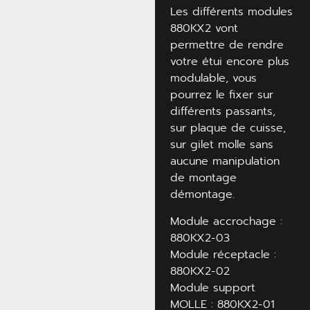
Les différents modules
880KX2 vont
permettre de rendre
votre étui encore plus
modulable, vous
pourrez le fixer sur
différents passants,
sur plaque de cuisse,
sur gilet molle sans
aucune manipulation
de montage
démontage.
Module accrochage :
880KX2-03
Module réceptacle :
880KX2-02
Module support
MOLLE : 880KX2-01