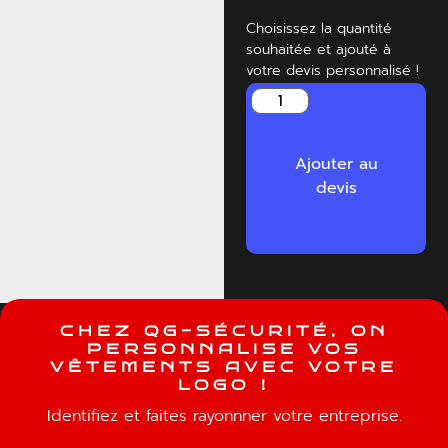
Choisissez la quantité
souhaitée et ajouté à
votre devis personnalisé !
Ajouter au
devis
C
H
E
Z
Q
G
-
S
É
C
U
R
I
T
É
,
O
N
P
E
R
S
O
N
N
A
L
I
S
E
V
O
S
V
Ê
T
E
M
E
N
T
S
A
V
E
C
V
O
T
R
E
L
O
G
O
!
Identifiez et faites rayonnner votre entreprise.