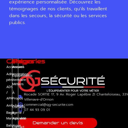
expérience personnalisée. Découvrez les
témoignages de nos clients, qu’ils travaillent
dans les secours, la sécurité ou les services
publics.
Catégories
Pages
Accessoires
Accueil
Administration
Équipements
pénitentiaire
Métiers
ADS
/
À
Rocade SORTIE 17, 9 Av. Roger Lapébie ZI Chanteloiseau, 33
APR
Propos
Villenave-d'Ornon
commercial@qg-securite.com
Ambulance
Conseils
07 44 93 09 01
Bagagerie /
&
Maroquinerie
Actualité
Demander un devis
Balistique
Contact