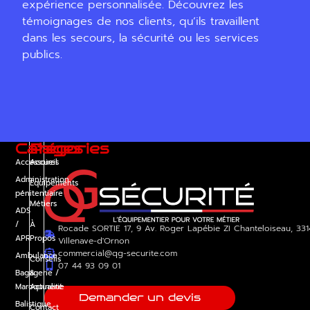
expérience personnalisée. Découvrez les
témoignages de nos clients, qu’ils travaillent
dans les secours, la sécurité ou les services
publics.
Catégories
Pages
Accessoires
Accueil
Administration
Équipements
pénitentiaire
Métiers
ADS
/
À
Rocade SORTIE 17, 9 Av. Roger Lapébie ZI Chanteloiseau, 33
APR
Propos
Villenave-d'Ornon
commercial@qg-securite.com
Ambulance
Conseils
07 44 93 09 01
Bagagerie /
&
Maroquinerie
Actualité
Demander un devis
Balistique
Contact