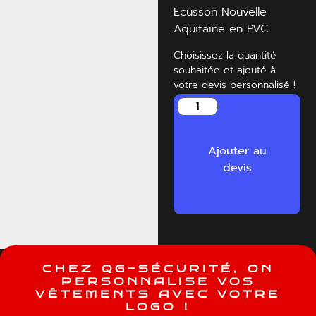
Ecusson Nouvelle
Aquitaine en PVC
Choisissez la quantité
souhaitée et ajouté à
votre devis personnalisé !
Ajouter au
devis
C
H
E
Z
Q
G
-
S
É
C
U
R
I
T
É
,
O
N
P
E
R
S
O
N
N
A
L
I
S
E
V
O
S
V
Ê
T
E
M
E
N
T
S
A
V
E
C
V
O
T
R
E
L
O
G
O
!