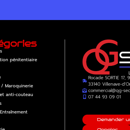
égories
s
tion pénitentiaire
e
Rocade SORTIE 17, 9
33140 Villenave-d'
 / Maroquinerie
commercial@qg-sec
 et anti-couteau
07 44 93 09 01
s
 Entraînement
Demander u
ie
Appeler