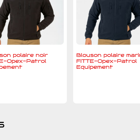
son polaire noir
Blouson polaire mar
E-Opex-Patrol
FITTE-Opex-Patrol
ipement
Equipement
jouter au devis
Ajouter au devis
s