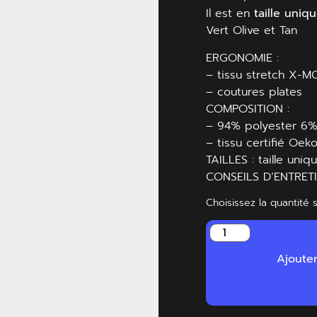
Il est en
taille uniq
Vert Olive et Tan
ERGONOMIE :
– tissu stretch X-
– coutures plates
COMPOSITION :
– 94% polyester 6
– tissu certifié Oe
TAILLES : taille uniq
CONSEILS D’ENTRETIE
Choisissez la quantité 
Ajoute