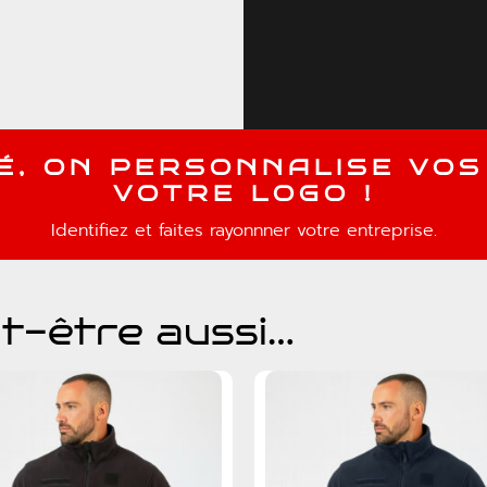
É
,
O
N
P
E
R
S
O
N
N
A
L
I
S
E
V
O
S
V
O
T
R
E
L
O
G
O
!
Identifiez et faites rayonnner votre entreprise.
t-être aussi…