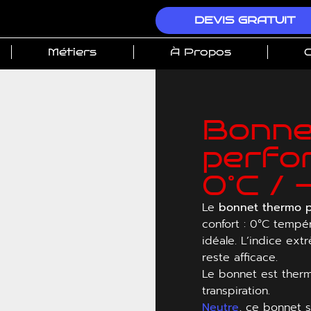
DEVIS GRATUIT
Métiers
À Propos
C
Bonne
perfor
0°C / 
Le
bonnet thermo p
confort : 0°C tempér
idéale. L’indice ex
reste afficace.
Le bonnet est therm
transpiration.
Neutre
, ce bonnet 