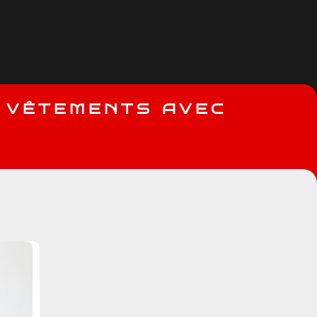
V
Ê
T
E
M
E
N
T
S
A
V
E
C