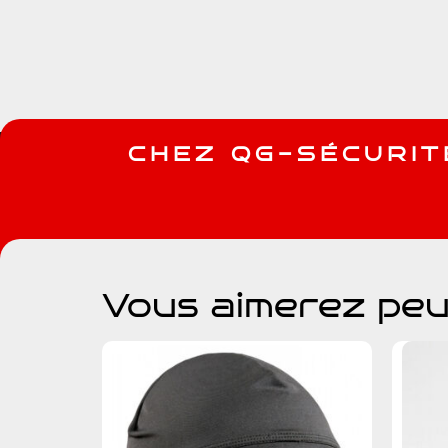
C
H
E
Z
Q
G
-
S
É
C
U
R
I
T
Vous aimerez peu