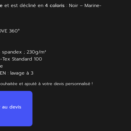
ue
et est décliné en
4 coloris
: Noir – Marine-
MOVE 360°
% spandex ; 230g/m²
ko-Tex Standard 100
ue
N : lavage à 3
souhaitée et ajouté à votre devis personnalisé !
r au devis