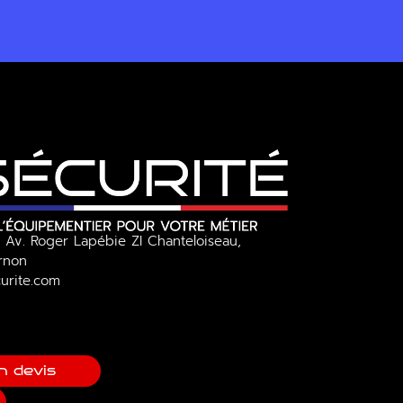
 Av. Roger Lapébie ZI Chanteloiseau,
Ornon
urite.com
n devis