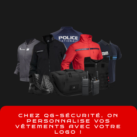
C
H
E
Z
Q
G
-
S
É
C
U
R
I
T
É
,
O
N
P
E
R
S
O
N
N
A
L
I
S
E
V
O
S
V
Ê
T
E
M
E
N
T
S
A
V
E
C
V
O
T
R
E
L
O
G
O
!