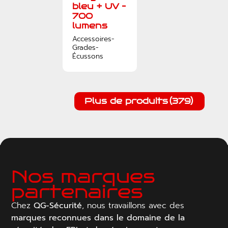
bleu + UV –
700
lumens
Accessoires-
Grades-
Écussons
Plus de produits
(379)
Nos marques
partenaires
Chez
QG-Sécurité
, nous travaillons avec des
marques reconnues dans le domaine de la