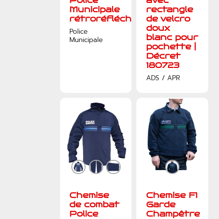
Police
avec
Municipale
rectangle
rétroréfléchissant
de velcro
doux
Police
blanc pour
Municipale
pochette |
Décret
180723
ADS / APR
Chemise
Chemise F1
de combat
Garde
Police
Champêtre