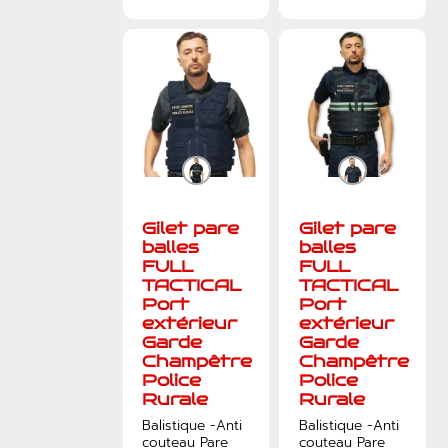
Gilet pare
Gilet pare
balles
balles
FULL
FULL
TACTICAL
TACTICAL
Port
Port
extérieur
extérieur
Garde
Garde
Champêtre
Champêtre
Police
Police
Rurale
Rurale
Balistique -Anti
Balistique -Anti
couteau Pare
couteau Pare