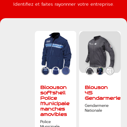
Identifiez et faites rayonnner votre entreprise.
Bloouson
Blouson
softshell
4S
Police
Gendarmerie
Municipale
Gendarmerie
manches
Nationale
amovibles
Police
Municipale