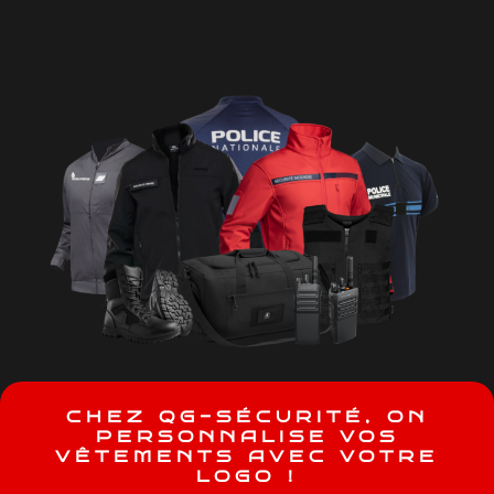
C
H
E
Z
Q
G
-
S
É
C
U
R
I
T
É
,
O
N
P
E
R
S
O
N
N
A
L
I
S
E
V
O
S
V
Ê
T
E
M
E
N
T
S
A
V
E
C
V
O
T
R
E
L
O
G
O
!