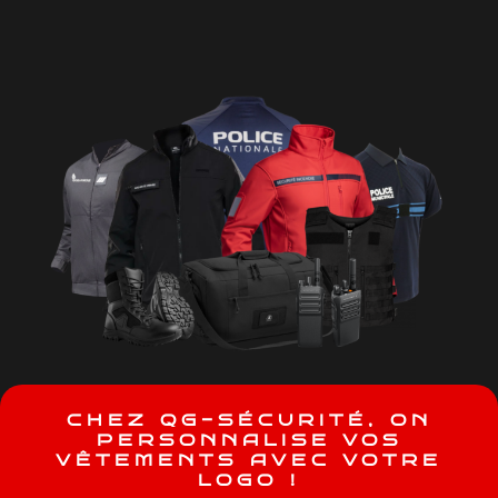
C
H
E
Z
Q
G
-
S
É
C
U
R
I
T
É
,
O
N
P
E
R
S
O
N
N
A
L
I
S
E
V
O
S
V
Ê
T
E
M
E
N
T
S
A
V
E
C
V
O
T
R
E
L
O
G
O
!