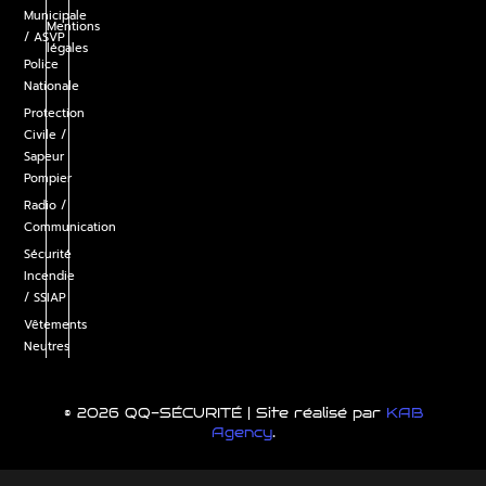
Municipale
Mentions
/ ASVP
légales
Police
Nationale
Protection
Civile /
Sapeur
Pompier
Radio /
Communication
Sécurité
Incendie
/ SSIAP
Vêtements
Neutres
© 2026 QQ-SÉCURITÉ | Site réalisé par
KAB
Agency
.