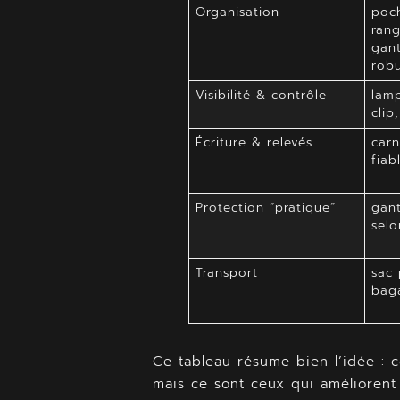
Organisation
poch
rang
gant
rob
Visibilité & contrôle
lamp
clip
Écriture & relevés
carn
fiab
Protection “pratique”
gant
selo
Transport
sac 
bag
Ce tableau résume bien l’idée : c
mais ce sont ceux qui améliorent 