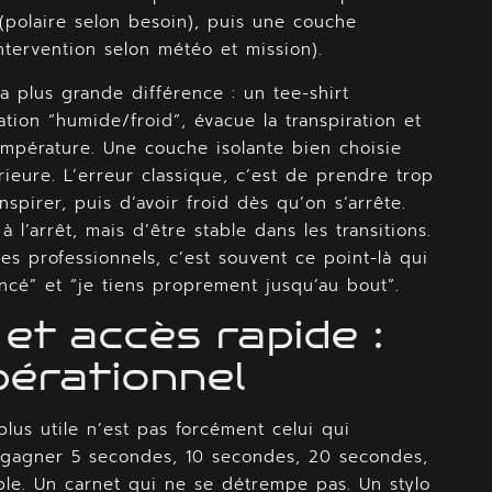
(polaire selon besoin), puis une couche
intervention selon météo et mission).
a plus grande différence : un tee-shirt
ation “humide/froid”, évacue la transpiration et
température. Une couche isolante bien choisie
rieure. L’erreur classique, c’est de prendre trop
nspirer, puis d’avoir froid dès qu’on s’arrête.
à l’arrêt, mais d’être stable dans les transitions.
es professionnels, c’est souvent ce point-là qui
rincé” et “je tiens proprement jusqu’au bout”.
et accès rapide :
opérationnel
us utile n’est pas forcément celui qui
it gagner 5 secondes, 10 secondes, 20 secondes,
ble. Un carnet qui ne se détrempe pas. Un stylo