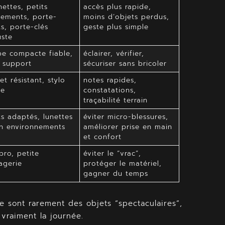
ettes, petits
accès plus rapide,
ements, porte-
moins d’objets perdus,
s, porte-clés
geste plus simple
uste
e compacte fiable,
éclairer, vérifier,
, support
sécuriser sans bricoler
et résistant, stylo
notes rapides,
le
constatations,
traçabilité terrain
s adaptés, lunettes
éviter micro-blessures,
n environnements
améliorer prise en main
et confort
pro, petite
éviter le “vrac”,
agerie
protéger le matériel,
gagner du temps
e sont rarement des objets “spectaculaires”,
vraiment la journée.